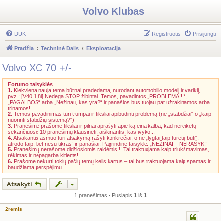
Volvo Klubas
DUK
Registruotis
Prisijungti
Pradžia
Techninė Dalis
Eksploatacija
Volvo XC 70 +/-
Forumo taisyklės
1.
Kiekviena nauja tema būtinai pradedama, nurodant automobilio modelį ir variklį,
pvz.: [V40 1,8i] Nedega STOP žibintai. Temos, pavadintos „PROBLEMA!!!“,
„PAGALBOS“ arba „Nežinau, kas yra?“ ir panašios bus tuojau pat užrakinamos arba
trinamos!
2.
Temos pavadinimas turi trumpai ir tiksliai apibūdinti problemą (ne „stabdžiai“ o „kaip
nuorinti stabdžių sistemą?“)
3.
Pranešime prašome tiksliai ir pilnai aprašyti apie ką eina kalba, kad nereikėtų
sekančiuose 10 pranešimų klausinėti, aiškinantis, kas įvyko...
4.
Atsakantis asmuo turi atsakymą rašyti konkrečiai, o ne „lygtai taip turėtų būti“,
atrodo taip, bet nesu tikras“ ir panašiai. Pagrindinė taisyklė: „NEŽINAI – NERAŠYK!“
5.
Pranešimų nerašome didžiosiomis raidėmis!!! Tai traktuojama kaip triukšmavimas,
rėkimas ir nepagarba kitiems!
6.
Prašome nekurti tokių pačių temų kelis kartus – tai bus traktuojama kaip spamas ir
baudžiama perspėjimu.
Atsakyti
1 pranešimas • Puslapis
1
iš
1
2remis