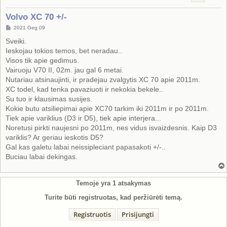
Volvo XC 70 +/-
S
2021 Geg 09
t
a
Sveiki.
n
Ieskojau tokios temos, bet neradau..
d
a
Visos tik apie gedimus.
r
Vairuoju V70 II, 02m. jau gal 6 metai.
t
i
Nutariau atsinaujinti, ir pradejau zvalgytis XC 70 apie 2011m.
n
XC todel, kad tenka pavaziuoti ir nekokia bekele..
ė
Su tuo ir klausimas susijes.
Kokie butu atsiliepimai apie XC70 tarkim iki 2011m ir po 2011m.
Tiek apie variklius (D3 ir D5), tiek apie interjera...
Noretusi pirkti naujesni po 2011m, nes vidus isvaizdesnis. Kaip D3
variklis? Ar geriau ieskotis D5?
Gal kas galetu labai neissipleciant papasakoti +/-..
Buciau labai dekingas.
Temoje yra
1
atsakymas
Turite būti registruotas, kad peržiūrėti temą.
Registruotis
Prisijungti