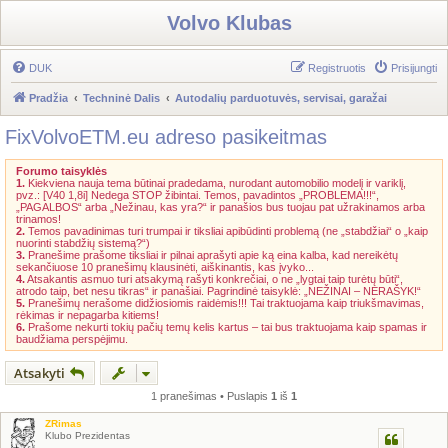
Volvo Klubas
DUK
Registruotis
Prisijungti
Pradžia
Techninė Dalis
Autodalių parduotuvės, servisai, garažai
FixVolvoETM.eu adreso pasikeitmas
Forumo taisyklės
1.
Kiekviena nauja tema būtinai pradedama, nurodant automobilio modelį ir variklį,
pvz.: [V40 1,8i] Nedega STOP žibintai. Temos, pavadintos „PROBLEMA!!!“,
„PAGALBOS“ arba „Nežinau, kas yra?“ ir panašios bus tuojau pat užrakinamos arba
trinamos!
2.
Temos pavadinimas turi trumpai ir tiksliai apibūdinti problemą (ne „stabdžiai“ o „kaip
nuorinti stabdžių sistemą?“)
3.
Pranešime prašome tiksliai ir pilnai aprašyti apie ką eina kalba, kad nereikėtų
sekančiuose 10 pranešimų klausinėti, aiškinantis, kas įvyko...
4.
Atsakantis asmuo turi atsakymą rašyti konkrečiai, o ne „lygtai taip turėtų būti“,
atrodo taip, bet nesu tikras“ ir panašiai. Pagrindinė taisyklė: „NEŽINAI – NERAŠYK!“
5.
Pranešimų nerašome didžiosiomis raidėmis!!! Tai traktuojama kaip triukšmavimas,
rėkimas ir nepagarba kitiems!
6.
Prašome nekurti tokių pačių temų kelis kartus – tai bus traktuojama kaip spamas ir
baudžiama perspėjimu.
Atsakyti
1 pranešimas • Puslapis
1
iš
1
ZRimas
Klubo Prezidentas