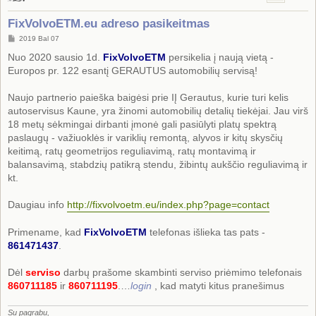
FixVolvoETM.eu adreso pasikeitmas
S
2019 Bal 07
t
a
Nuo 2020 sausio 1d.
FixVolvoETM
persikelia į naują vietą -
n
Europos pr. 122 esantį GERAUTUS automobilių servisą!
d
a
r
Naujo partnerio paieška baigėsi prie IĮ Gerautus, kurie turi kelis
t
i
autoservisus Kaune, yra žinomi automobilių detalių tiekėjai. Jau virš
n
18 metų sėkmingai dirbanti įmonė gali pasiūlyti platų spektrą
ė
paslaugų - važiuoklės ir variklių remontą, alyvos ir kitų skysčių
keitimą, ratų geometrijos reguliavimą, ratų montavimą ir
balansavimą, stabdzių patikrą stendu, žibintų aukščio reguliavimą ir
kt.
Daugiau info
http://fixvolvoetm.eu/index.php?page=contact
Primename, kad
FixVolvoETM
telefonas išlieka tas pats -
861471437
.
Dėl
serviso
darbų prašome skambinti serviso priėmimo telefonais
860711185
ir
860711195
.…
login
, kad matyti kitus pranešimus
Su pagrabu,