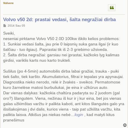
Volvere
Volvo v50 2d: prastai vedasi, šalta negražiai dirba
S
2014 Sau 05
t
a
Sveiki,
n
neseniai pirktame Volvo V50 2.0D 100kw iškilo kelios problemos:
d
a
1. Sunkiai vedasi šalta, jau prie 0 laipsnių suka gana ilgai (ir kuo
r
šalčiau - tuo ilgiau). Paprastai tik iš 2-3 griebimo užsiveda.
t
i
2. Šalta dirba negražiai: garsiau nei įprastai, kažkoks lyg kalimas
n
girdisi, variklis karts nuo karto trukteli.
ė
Sušilus (po 4-5min) automobilis dirba labai gražiai, trauka - puiki
tiek šalto, tiek karšto. Akumuliatorius, filtrai ir tepalas yra apynaujai.
Diagnostika nieko nerodo, rėlė ir žvakės - sveikos. Permatomose
kuro žarnelėse matosi burbuliukai, jie eina ir užkūrus auto.
Dar vienas dalykas: kažkokia chaltūra padaryta su 2 juodom (gal
oro?) šlangutėm. Viena, nežinau iš kur ir į kur eina, bet jos vienas
galas užkimštas varžtu ir palikta kaboti, ant kitos šlangutės galo yra
išsišakojimas į dvi dalis, kurios viena - taip pat užkišta varžtu, kita
palikta laisva. Atkišus jas niekas nebė…
login
, kad matyti kitus
pranešimus