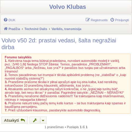
Volvo Klubas
DUK
Registruotis
Prisijungti
Pradžia
Techninė Dalis
Variklis, transmisija
Volvo v50 2d: prastai vedasi, šalta negražiai
dirba
Forumo taisyklės
1.
Kiekviena nauja tema būtinai pradedama, nurodant automobilio modelį ir variklį,
pvz.: [V40 1,8i] Nedega STOP žibintai. Temos, pavadintos „PROBLEMA!!!“,
„PAGALBOS“ arba „Nežinau, kas yra?“ ir panašios bus tuojau pat užrakinamos arba
trinamos!
2.
Temos pavadinimas turi trumpai ir tiksliai apibūdinti problemą (ne „stabdžiai“ o „kaip
nuorinti stabdžių sistemą?“)
3.
Pranešime prašome tiksliai ir pilnai aprašyti apie ką eina kalba, kad nereikėtų
sekančiuose 10 pranešimų klausinėti, aiškinantis, kas įvyko...
4.
Atsakantis asmuo turi atsakymą rašyti konkrečiai, o ne „lygtai taip turėtų būti“,
atrodo taip, bet nesu tikras“ ir panašiai. Pagrindinė taisyklė: „NEŽINAI – NERAŠYK!“
5.
Pranešimų nerašome didžiosiomis raidėmis!!! Tai traktuojama kaip triukšmavimas,
rėkimas ir nepagarba kitiems!
6.
Prašome nekurti tokių pačių temų kelis kartus – tai bus traktuojama kaip spamas ir
baudžiama perspėjimu.
7.
Prieš užduodami klausimus, pasidarykite automobilo diagnostiką.
Atsakyti
1 pranešimas • Puslapis
1
iš
1