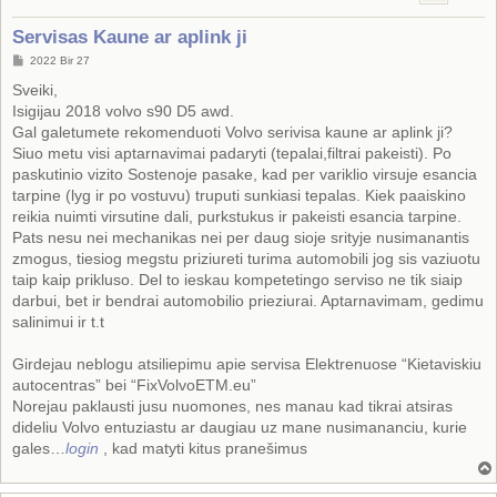
Servisas Kaune ar aplink ji
S
2022 Bir 27
t
a
Sveiki,
n
Isigijau 2018 volvo s90 D5 awd.
d
a
Gal galetumete rekomenduoti Volvo serivisa kaune ar aplink ji?
r
Siuo metu visi aptarnavimai padaryti (tepalai,filtrai pakeisti). Po
t
i
paskutinio vizito Sostenoje pasake, kad per variklio virsuje esancia
n
tarpine (lyg ir po vostuvu) truputi sunkiasi tepalas. Kiek paaiskino
ė
reikia nuimti virsutine dali, purkstukus ir pakeisti esancia tarpine.
Pats nesu nei mechanikas nei per daug sioje srityje nusimanantis
zmogus, tiesiog megstu priziureti turima automobili jog sis vaziuotu
taip kaip prikluso. Del to ieskau kompetetingo serviso ne tik siaip
darbui, bet ir bendrai automobilio prieziurai. Aptarnavimam, gedimu
salinimui ir t.t
Girdejau neblogu atsiliepimu apie servisa Elektrenuose “Kietaviskiu
autocentras” bei “FixVolvoETM.eu”
Norejau paklausti jusu nuomones, nes manau kad tikrai atsiras
dideliu Volvo entuziastu ar daugiau uz mane nusimananciu, kurie
gales…
login
, kad matyti kitus pranešimus