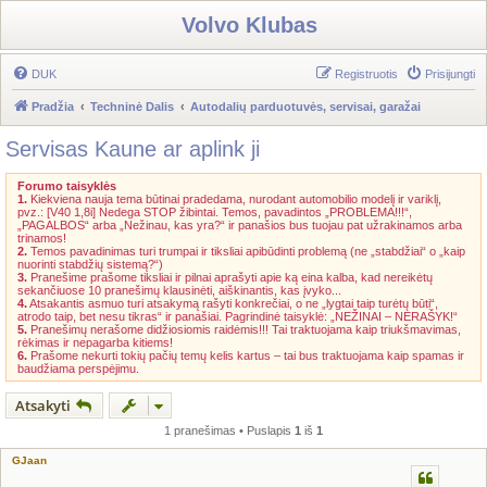
Volvo Klubas
DUK
Registruotis
Prisijungti
Pradžia
Techninė Dalis
Autodalių parduotuvės, servisai, garažai
Servisas Kaune ar aplink ji
Forumo taisyklės
1.
Kiekviena nauja tema būtinai pradedama, nurodant automobilio modelį ir variklį,
pvz.: [V40 1,8i] Nedega STOP žibintai. Temos, pavadintos „PROBLEMA!!!“,
„PAGALBOS“ arba „Nežinau, kas yra?“ ir panašios bus tuojau pat užrakinamos arba
trinamos!
2.
Temos pavadinimas turi trumpai ir tiksliai apibūdinti problemą (ne „stabdžiai“ o „kaip
nuorinti stabdžių sistemą?“)
3.
Pranešime prašome tiksliai ir pilnai aprašyti apie ką eina kalba, kad nereikėtų
sekančiuose 10 pranešimų klausinėti, aiškinantis, kas įvyko...
4.
Atsakantis asmuo turi atsakymą rašyti konkrečiai, o ne „lygtai taip turėtų būti“,
atrodo taip, bet nesu tikras“ ir panašiai. Pagrindinė taisyklė: „NEŽINAI – NERAŠYK!“
5.
Pranešimų nerašome didžiosiomis raidėmis!!! Tai traktuojama kaip triukšmavimas,
rėkimas ir nepagarba kitiems!
6.
Prašome nekurti tokių pačių temų kelis kartus – tai bus traktuojama kaip spamas ir
baudžiama perspėjimu.
Atsakyti
1 pranešimas • Puslapis
1
iš
1
GJaan