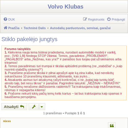
Volvo Klubas
DUK
Registruotis
Prisijungti
Pradžia
Techninė Dalis
Autodalių parduotuvės, servisai, garažai
Stiklo pakelėjo jungtys
Forumo taisyklės
1.
Kiekviena nauja tema būtinai pradedama, nurodant automobilio modelį ir variklį,
pvz.: [V40 1,8i] Nedega STOP žibintai. Temos, pavadintos „PROBLEMA!!!“,
„PAGALBOS“ arba „Nežinau, kas yra?“ ir panašios bus tuojau pat užrakinamos arba
trinamos!
2.
Temos pavadinimas turi trumpai ir tiksliai apibūdinti problemą (ne „stabdžiai“ o „kaip
nuorinti stabdžių sistemą?“)
3.
Pranešime prašome tiksliai ir pilnai aprašyti apie ką eina kalba, kad nereikėtų
sekančiuose 10 pranešimų klausinėti, aiškinantis, kas įvyko...
4.
Atsakantis asmuo turi atsakymą rašyti konkrečiai, o ne „lygtai taip turėtų būti“,
atrodo taip, bet nesu tikras“ ir panašiai. Pagrindinė taisyklė: „NEŽINAI – NERAŠYK!“
5.
Pranešimų nerašome didžiosiomis raidėmis!!! Tai traktuojama kaip triukšmavimas,
rėkimas ir nepagarba kitiems!
6.
Prašome nekurti tokių pačių temų kelis kartus – tai bus traktuojama kaip spamas ir
baudžiama perspėjimu.
Atsakyti
1 pranešimas • Puslapis
1
iš
1
nixss