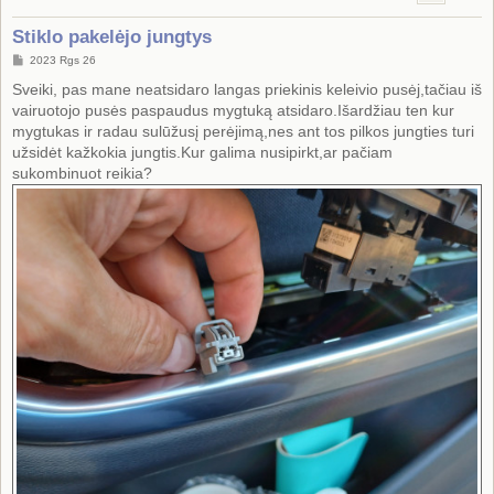
Stiklo pakelėjo jungtys
S
2023 Rgs 26
t
a
Sveiki, pas mane neatsidaro langas priekinis keleivio pusėj,tačiau iš
n
vairuotojo pusės paspaudus mygtuką atsidaro.Išardžiau ten kur
d
a
mygtukas ir radau sulūžusį perėjimą,nes ant tos pilkos jungties turi
r
užsidėt kažkokia jungtis.Kur galima nusipirkt,ar pačiam
t
i
sukombinuot reikia?
n
ė