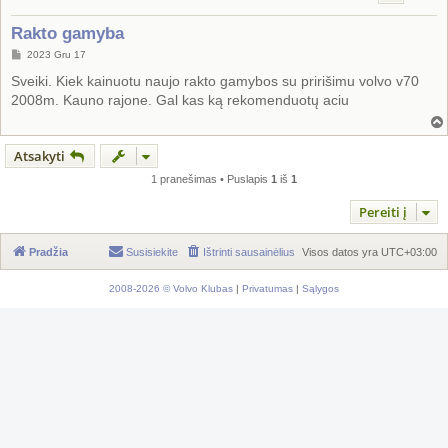
Rakto gamyba
S
2023 Gru 17
t
a
Sveiki. Kiek kainuotu naujo rakto gamybos su pririšimu volvo v70
n
2008m. Kauno rajone. Gal kas ką rekomenduotų aciu
d
a
r
t
i
Atsakyti
n
ė
1 pranešimas • Puslapis
1
iš
1
Pereiti į
Pradžia
Susisiekite
Ištrinti sausainėlius
Visos datos yra
UTC+03:00
2008-2026 © Volvo Klubas
|
Privatumas
|
Sąlygos