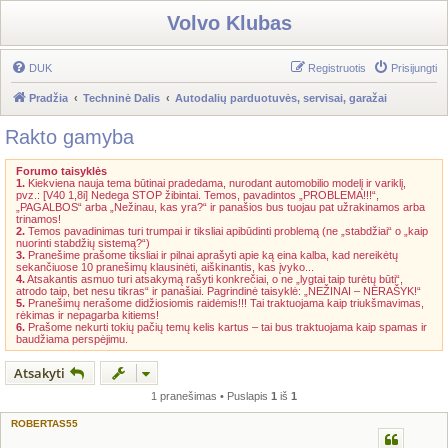
Volvo Klubas
DUK
Registruotis
Prisijungti
Pradžia
Techninė Dalis
Autodalių parduotuvės, servisai, garažai
Rakto gamyba
Forumo taisyklės
1.
Kiekviena nauja tema būtinai pradedama, nurodant automobilio modelį ir variklį,
pvz.: [V40 1,8i] Nedega STOP žibintai. Temos, pavadintos „PROBLEMA!!!“,
„PAGALBOS“ arba „Nežinau, kas yra?“ ir panašios bus tuojau pat užrakinamos arba
trinamos!
2.
Temos pavadinimas turi trumpai ir tiksliai apibūdinti problemą (ne „stabdžiai“ o „kaip
nuorinti stabdžių sistemą?“)
3.
Pranešime prašome tiksliai ir pilnai aprašyti apie ką eina kalba, kad nereikėtų
sekančiuose 10 pranešimų klausinėti, aiškinantis, kas įvyko...
4.
Atsakantis asmuo turi atsakymą rašyti konkrečiai, o ne „lygtai taip turėtų būti“,
atrodo taip, bet nesu tikras“ ir panašiai. Pagrindinė taisyklė: „NEŽINAI – NERAŠYK!“
5.
Pranešimų nerašome didžiosiomis raidėmis!!! Tai traktuojama kaip triukšmavimas,
rėkimas ir nepagarba kitiems!
6.
Prašome nekurti tokių pačių temų kelis kartus – tai bus traktuojama kaip spamas ir
baudžiama perspėjimu.
Atsakyti
1 pranešimas • Puslapis
1
iš
1
ROBERTAS55