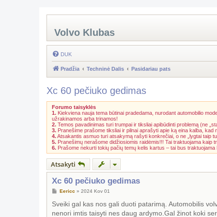
Volvo Klubas
DUK
Pradžia
Techninė Dalis
Pasidariau pats
Xc 60 pečiuko gedimas
Forumo taisyklės
1.
Kiekviena nauja tema būtinai pradedama, nurodant automobilio model
užrakinamos arba trinamos!
2.
Temos pavadinimas turi trumpai ir tiksliai apibūdinti problemą (ne „st
3.
Pranešime prašome tiksliai ir pilnai aprašyti apie ką eina kalba, kad
4.
Atsakantis asmuo turi atsakymą rašyti konkrečiai, o ne „lygtai taip tu
5.
Pranešimų nerašome didžiosiomis raidėmis!!! Tai traktuojama kaip t
6.
Prašome nekurti tokių pačių temų kelis kartus – tai bus traktuojam
Atsakyti
Xc 60 pečiuko gedimas
S
Eericc
»
2024 Kov 01
t
a
Sveiki gal kas nos gali duoti patarimą. Automobilis volv
n
nenori imtis taisyti nes daug ardymo.Gal žinot koki se
d