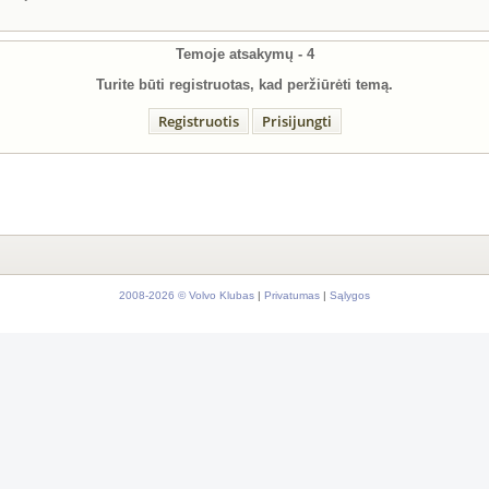
Temoje atsakymų -
4
Turite būti registruotas, kad peržiūrėti temą.
Registruotis
Prisijungti
2008-2026 © Volvo Klubas
|
Privatumas
|
Sąlygos