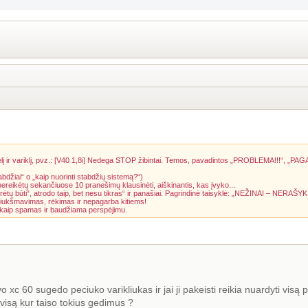
į ir variklį, pvz.: [V40 1,8i] Nedega STOP žibintai. Temos, pavadintos „PROBLEMA!!!“, „PAG
abdžiai“ o „kaip nuorinti stabdžių sistemą?“)
 nereikėtų sekančiuose 10 pranešimų klausinėti, aiškinantis, kas įvyko...
rėtų būti“, atrodo taip, bet nesu tikras“ ir panašiai. Pagrindinė taisyklė: „NEŽINAI – NERAŠYK
riukšmavimas, rėkimas ir nepagarba kitiems!
a kaip spamas ir baudžiama perspėjimu.
o xc 60 sugedo peciuko varikliukas ir jai ji pakeisti reikia nuardyti visą 
rvisą kur taiso tokius gedimus ?