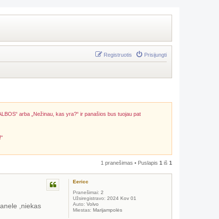
Registruotis
Prisijungti
ALBOS“ arba „Nežinau, kas yra?“ ir panašios bus tuojau pat
!“
1 pranešimas • Puslapis
1
iš
1
Eericc
Pranešimai:
2
Užsiregistravo:
2024 Kov 01
Auto:
Volvo
panele ,niekas
Miestas:
Marijampolės