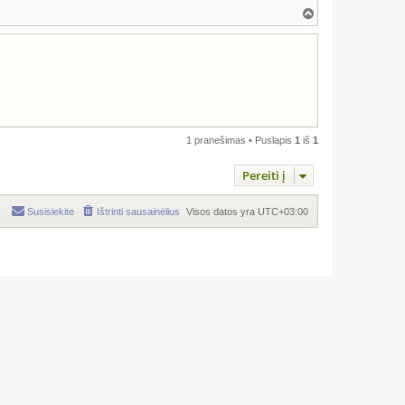
Į
v
i
r
š
ų
1 pranešimas • Puslapis
1
iš
1
Pereiti į
Susisiekite
Ištrinti sausainėlius
Visos datos yra
UTC+03:00