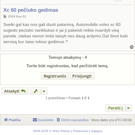
Xc 60 pečiuko gedimas
S
2024 Kov 01
t
a
Sveiki gal kas nos gali duoti patarimą. Automobilis volvo xc 60
n
sugedo peciuko varikliukas ir jai ji pakeisti reikia nuardyti visą
d
a
panele ,niekas nenori imtis taisyti nes daug ardymo.Gal žinot koki
r
servisą kur taiso tokius gedimus ?
t
i
n
ė
Temoje atsakymų -
4
Turite būti registruotas, kad peržiūrėti temą.
Registruotis
Prisijungti
Atsakyti
1 pranešimas • Puslapis
1
iš
1
Pereiti į
Pradžia
Susisiekite
Ištrinti sausainėlius
Visos datos yra
UTC+03:00
2008-2026 © Volvo Klubas
|
Privatumas
|
Sąlygos