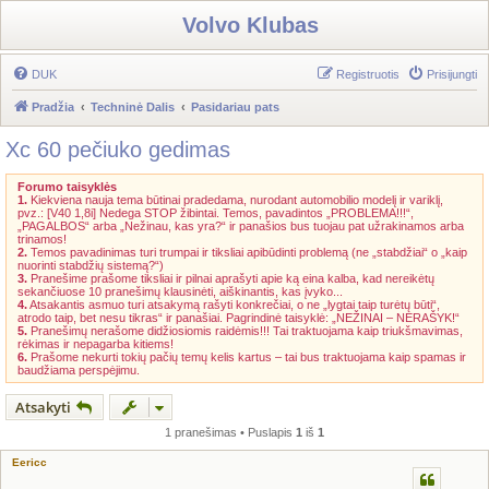
Volvo Klubas
DUK
Registruotis
Prisijungti
Pradžia
Techninė Dalis
Pasidariau pats
Xc 60 pečiuko gedimas
Forumo taisyklės
1.
Kiekviena nauja tema būtinai pradedama, nurodant automobilio modelį ir variklį,
pvz.: [V40 1,8i] Nedega STOP žibintai. Temos, pavadintos „PROBLEMA!!!“,
„PAGALBOS“ arba „Nežinau, kas yra?“ ir panašios bus tuojau pat užrakinamos arba
trinamos!
2.
Temos pavadinimas turi trumpai ir tiksliai apibūdinti problemą (ne „stabdžiai“ o „kaip
nuorinti stabdžių sistemą?“)
3.
Pranešime prašome tiksliai ir pilnai aprašyti apie ką eina kalba, kad nereikėtų
sekančiuose 10 pranešimų klausinėti, aiškinantis, kas įvyko...
4.
Atsakantis asmuo turi atsakymą rašyti konkrečiai, o ne „lygtai taip turėtų būti“,
atrodo taip, bet nesu tikras“ ir panašiai. Pagrindinė taisyklė: „NEŽINAI – NERAŠYK!“
5.
Pranešimų nerašome didžiosiomis raidėmis!!! Tai traktuojama kaip triukšmavimas,
rėkimas ir nepagarba kitiems!
6.
Prašome nekurti tokių pačių temų kelis kartus – tai bus traktuojama kaip spamas ir
baudžiama perspėjimu.
Atsakyti
1 pranešimas • Puslapis
1
iš
1
Eericc