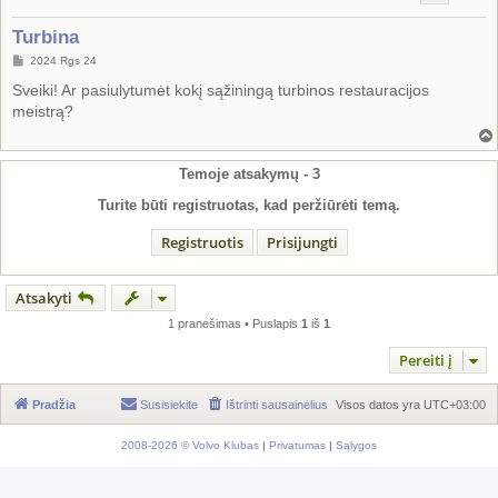
Turbina
S
2024 Rgs 24
t
a
Sveiki! Ar pasiulytumėt kokį sąžiningą turbinos restauracijos
n
meistrą?
d
a
r
t
i
Temoje atsakymų -
3
n
ė
Turite būti registruotas, kad peržiūrėti temą.
Registruotis
Prisijungti
Atsakyti
1 pranešimas • Puslapis
1
iš
1
Pereiti į
Pradžia
Susisiekite
Ištrinti sausainėlius
Visos datos yra
UTC+03:00
2008-2026 © Volvo Klubas
|
Privatumas
|
Sąlygos