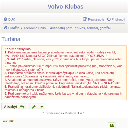
Volvo Klubas
DUK
Registruotis
Prisijungti
Pradžia
Techninė Dalis
Autodalių parduotuvės, servisai, garažai
Turbina
Forumo taisyklės
1.
Kiekviena nauja tema būtinai pradedama, nurodant automobilio modelį ir variklį,
pvz.: [V40 1,8i] Nedega STOP žibintai. Temos, pavadintos „PROBLEMA!!!“,
„PAGALBOS“ arba „Nežinau, kas yra?“ ir panašios bus tuojau pat užrakinamos arba
trinamos!
2.
Temos pavadinimas turi trumpai ir tiksliai apibūdinti problemą (ne „stabdžiai“ o „kaip
nuorinti stabdžių sistemą?“)
3.
Pranešime prašome tiksliai ir pilnai aprašyti apie ką eina kalba, kad nereikėtų
sekančiuose 10 pranešimų klausinėti, aiškinantis, kas įvyko...
4.
Atsakantis asmuo turi atsakymą rašyti konkrečiai, o ne „lygtai taip turėtų būti“,
atrodo taip, bet nesu tikras“ ir panašiai. Pagrindinė taisyklė: „NEŽINAI – NERAŠYK!“
5.
Pranešimų nerašome didžiosiomis raidėmis!!! Tai traktuojama kaip triukšmavimas,
rėkimas ir nepagarba kitiems!
6.
Prašome nekurti tokių pačių temų kelis kartus – tai bus traktuojama kaip spamas ir
baudžiama perspėjimu.
Atsakyti
1 pranešimas • Puslapis
1
iš
1
arvis62