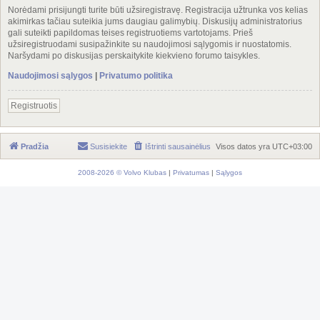
Norėdami prisijungti turite būti užsiregistravę. Registracija užtrunka vos kelias
akimirkas tačiau suteikia jums daugiau galimybių. Diskusijų administratorius
gali suteikti papildomas teises registruotiems vartotojams. Prieš
užsiregistruodami susipažinkite su naudojimosi sąlygomis ir nuostatomis.
Naršydami po diskusijas perskaitykite kiekvieno forumo taisykles.
Naudojimosi sąlygos
|
Privatumo politika
Registruotis
Pradžia
Susisiekite
Ištrinti sausainėlius
Visos datos yra
UTC+03:00
2008-2026 © Volvo Klubas
|
Privatumas
|
Sąlygos