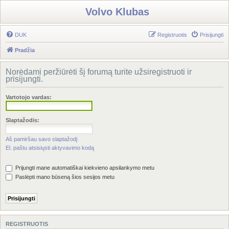
Volvo Klubas
DUK
Registruotis
Prisijungti
Pradžia
Norėdami peržiūrėti šį forumą turite užsiregistruoti ir
prisijungti.
Vartotojo vardas:
Slaptažodis:
Aš pamiršau savo slaptažodį
El. paštu atsisiųsti aktyvavimo kodą
Prijungti mane automatiškai kiekvieno apsilankymo metu
Paslėpti mano būseną šios sesijos metu
REGISTRUOTIS