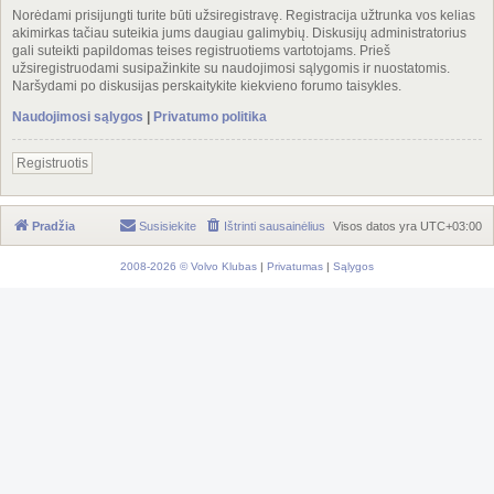
Norėdami prisijungti turite būti užsiregistravę. Registracija užtrunka vos kelias
akimirkas tačiau suteikia jums daugiau galimybių. Diskusijų administratorius
gali suteikti papildomas teises registruotiems vartotojams. Prieš
užsiregistruodami susipažinkite su naudojimosi sąlygomis ir nuostatomis.
Naršydami po diskusijas perskaitykite kiekvieno forumo taisykles.
Naudojimosi sąlygos
|
Privatumo politika
Registruotis
Pradžia
Susisiekite
Ištrinti sausainėlius
Visos datos yra
UTC+03:00
2008-2026 © Volvo Klubas
|
Privatumas
|
Sąlygos