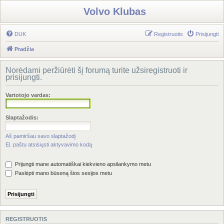
Volvo Klubas
DUK
Registruotis
Prisijungti
Pradžia
Norėdami peržiūrėti šį forumą turite užsiregistruoti ir
prisijungti.
Vartotojo vardas:
Slaptažodis:
Aš pamiršau savo slaptažodį
El. paštu atsisiųsti aktyvavimo kodą
Prijungti mane automatiškai kiekvieno apsilankymo metu
Paslėpti mano būseną šios sesijos metu
REGISTRUOTIS