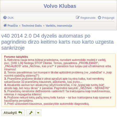
Volvo Klubas
DUK
Registruotis
Prisijungti
Pradžia
Techninė Dalis
Variklis, transmisija
v40 2014 2.0 D4 dyzelis automatas po
pagrindinio dirzo keitimo karts nuo karto uzgesta
sankrizoje
Forumo taisyklės
1.
Kiekviena nauja tema būtinai pradedama, nurodant automobilio modelį ir variklį,
pvz.: [V40 1,8i] Nedega STOP žibintai. Temos, pavadintos „PROBLEMA!!!“,
„PAGALBOS“ arba „Nežinau, kas yra?“ ir panašios bus tuojau pat užrakinamos arba
trinamos!
2.
Temos pavadinimas turi trumpai ir tiksliai apibūdinti problemą (ne „stabdžiai“ o „kaip
nuorinti stabdžių sistemą?“)
3.
Pranešime prašome tiksliai ir pilnai aprašyti apie ką eina kalba, kad nereikėtų
sekančiuose 10 pranešimų klausinėti, aiškinantis, kas įvyko...
4.
Atsakantis asmuo turi atsakymą rašyti konkrečiai, o ne „lygtai taip turėtų būti“,
atrodo taip, bet nesu tikras“ ir panašiai. Pagrindinė taisyklė: „NEŽINAI – NERAŠYK!“
5.
Pranešimų nerašome didžiosiomis raidėmis!!! Tai traktuojama kaip triukšmavimas,
rėkimas ir nepagarba kitiems!
6.
Prašome nekurti tokių pačių temų kelis kartus – tai bus traktuojama kaip spamas ir
baudžiama perspėjimu.
7.
Prieš užduodami klausimus, pasidarykite automobilo diagnostiką.
Atsakyti