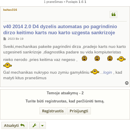
1 pranešimas • Puslapis
1
iš
1
baltas316
v40 2014 2.0 D4 dyzelis automatas po pagrindinio
dirzo keitimo karts nuo karto uzgesta sankrizoje
S
2023 Bir 19
t
a
Sveiki,mechanikas pakeite pagrindini dirza ,pradejo karts nuo karto
n
uzgesineti sankrizoje ,diagnostika padare su vida kompiuteristas
d
a
nieko nerodo ,pries keitima vaz negeso ,
r
t
i
n
Gal mechanikas nukrypo nuo zymiu gamykliniu
…
login
, kad
ė
matyti kitus pranešimus
Temoje atsakymų -
2
Turite būti registruotas, kad peržiūrėti temą.
Registruotis
Prisijungti
Atsakyti