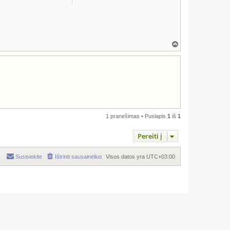
Į
v
i
r
š
ų
1 pranešimas • Puslapis
1
iš
1
Pereiti į
Susisiekite
Ištrinti sausainėlius
Visos datos yra
UTC+03:00