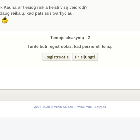
k Kauną ar tiesiog reikia keisti visą veidrodį?
aug reikalų, kad pats susitvarkyčiau.
u
Temoje atsakymų -
2
Turite būti registruotas, kad peržiūrėti temą.
Registruotis
Prisijungti
2008-2026 © Volvo Klubas
|
Privatumas
|
Sąlygos