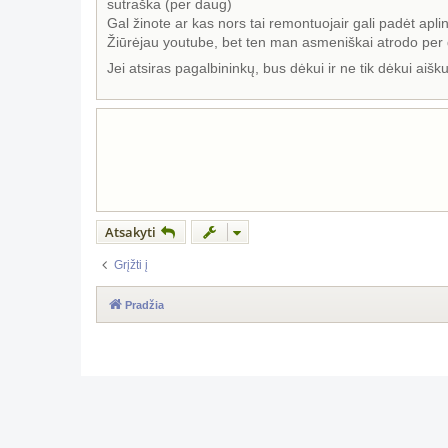
sutraška (per daug)
d
a
Gal žinote ar kas nors tai remontuojair gali padėt aplin
r
Žiūrėjau youtube, bet ten man asmeniškai atrodo per d
t
i
Jei atsiras pagalbininkų, bus dėkui ir ne tik dėkui aišk
n
ė
Atsakyti
Grįžti į
Pradžia