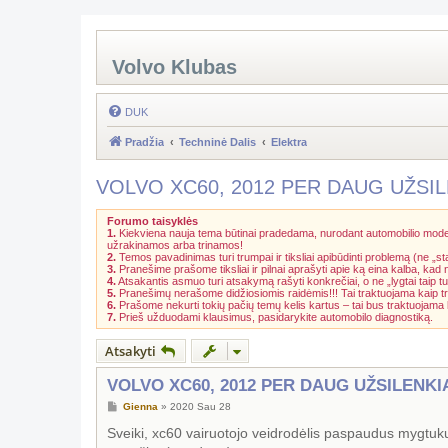
Volvo Klubas
DUK
Pradžia
Techninė Dalis
Elektra
VOLVO XC60, 2012 PER DAUG UŽSI
Forumo taisyklės
1.
Kiekviena nauja tema būtinai pradedama, nurodant automobilio model
užrakinamos arba trinamos!
2.
Temos pavadinimas turi trumpai ir tiksliai apibūdinti problemą (ne „st
3.
Pranešime prašome tiksliai ir pilnai aprašyti apie ką eina kalba, kad
4.
Atsakantis asmuo turi atsakymą rašyti konkrečiai, o ne „lygtai taip tu
5.
Pranešimų nerašome didžiosiomis raidėmis!!! Tai traktuojama kaip t
6.
Prašome nekurti tokių pačių temų kelis kartus – tai bus traktuojam
7.
Prieš užduodami klausimus, pasidarykite automobilo diagnostiką.
Atsakyti
VOLVO XC60, 2012 PER DAUG UŽSILENKI
S
Gienna
»
2020 Sau 28
t
a
Sveiki, xc60 vairuotojo veidrodėlis paspaudus mygtukus 
n