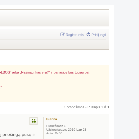
Registruotis
Prisijungti
ALBOS“ arba „Nežinau, kas yra?“ ir panašios bus tuojau pat
!“
1 pranešimas • Puslapis
1
iš
1
Gienna
Pranešimai:
1
Užsiregistravo:
2019 Lap 23
Auto:
Xc60
į priešingą pusę ir