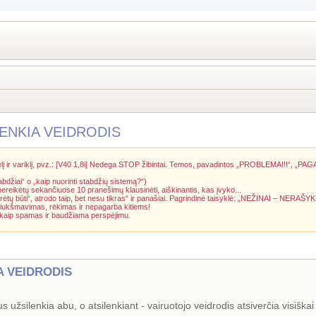
LENKIA VEIDRODIS
į ir variklį, pvz.: [V40 1,8i] Nedega STOP žibintai. Temos, pavadintos „PROBLEMA!!!“, „PAG
abdžiai“ o „kaip nuorinti stabdžių sistemą?“)
 nereikėtų sekančiuose 10 pranešimų klausinėti, aiškinantis, kas įvyko...
rėtų būti“, atrodo taip, bet nesu tikras“ ir panašiai. Pagrindinė taisyklė: „NEŽINAI – NERAŠYK
riukšmavimas, rėkimas ir nepagarba kitiems!
a kaip spamas ir baudžiama perspėjimu.
A VEIDRODIS
užsilenkia abu, o atsilenkiant - vairuotojo veidrodis atsiverčia visiškai 