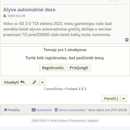
Alyva automatinė deze
S
2025 Kov 28
t
a
Volvo xc 60 2.0 TDI elektra 2021 metu gamintojas rašo kad
n
nereikia keisti alyvos automatinėse greičių dėžėje.o servise
d
a
praeinant TO prie200000 siūlo keisti kokių turite nuomoniu
r
t
i
n
Temoje yra
1
atsakymas
ė
Turite būti registruotas, kad peržiūrėti temą.
Registruotis
Prisijungti
Atsakyti
1 pranešimas • Puslapis
1
iš
1
Pereiti į
Pradžia
Susisiekite
Ištrinti sausainėlius
Visos datos yra
UTC+03:00
2008-2026 © Volvo Klubas
|
Privatumas
|
Sąlygos