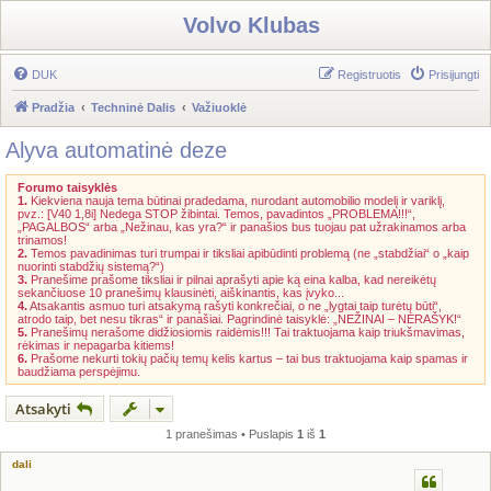
Volvo Klubas
DUK
Registruotis
Prisijungti
Pradžia
Techninė Dalis
Važiuoklė
Alyva automatinė deze
Forumo taisyklės
1.
Kiekviena nauja tema būtinai pradedama, nurodant automobilio modelį ir variklį,
pvz.: [V40 1,8i] Nedega STOP žibintai. Temos, pavadintos „PROBLEMA!!!“,
„PAGALBOS“ arba „Nežinau, kas yra?“ ir panašios bus tuojau pat užrakinamos arba
trinamos!
2.
Temos pavadinimas turi trumpai ir tiksliai apibūdinti problemą (ne „stabdžiai“ o „kaip
nuorinti stabdžių sistemą?“)
3.
Pranešime prašome tiksliai ir pilnai aprašyti apie ką eina kalba, kad nereikėtų
sekančiuose 10 pranešimų klausinėti, aiškinantis, kas įvyko...
4.
Atsakantis asmuo turi atsakymą rašyti konkrečiai, o ne „lygtai taip turėtų būti“,
atrodo taip, bet nesu tikras“ ir panašiai. Pagrindinė taisyklė: „NEŽINAI – NERAŠYK!“
5.
Pranešimų nerašome didžiosiomis raidėmis!!! Tai traktuojama kaip triukšmavimas,
rėkimas ir nepagarba kitiems!
6.
Prašome nekurti tokių pačių temų kelis kartus – tai bus traktuojama kaip spamas ir
baudžiama perspėjimu.
Atsakyti
1 pranešimas • Puslapis
1
iš
1
dali