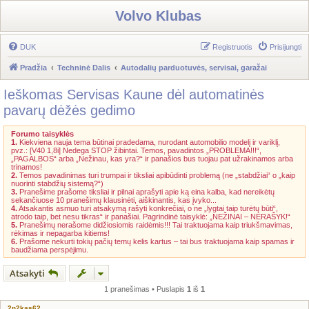
Volvo Klubas
DUK
Registruotis
Prisijungti
Pradžia
Techninė Dalis
Autodalių parduotuvės, servisai, garažai
Ieškomas Servisas Kaune dėl automatinės
pavarų dėžės gedimo
Forumo taisyklės
1.
Kiekviena nauja tema būtinai pradedama, nurodant automobilio modelį ir variklį,
pvz.: [V40 1,8i] Nedega STOP žibintai. Temos, pavadintos „PROBLEMA!!!“,
„PAGALBOS“ arba „Nežinau, kas yra?“ ir panašios bus tuojau pat užrakinamos arba
trinamos!
2.
Temos pavadinimas turi trumpai ir tiksliai apibūdinti problemą (ne „stabdžiai“ o „kaip
nuorinti stabdžių sistemą?“)
3.
Pranešime prašome tiksliai ir pilnai aprašyti apie ką eina kalba, kad nereikėtų
sekančiuose 10 pranešimų klausinėti, aiškinantis, kas įvyko...
4.
Atsakantis asmuo turi atsakymą rašyti konkrečiai, o ne „lygtai taip turėtų būti“,
atrodo taip, bet nesu tikras“ ir panašiai. Pagrindinė taisyklė: „NEŽINAI – NERAŠYK!“
5.
Pranešimų nerašome didžiosiomis raidėmis!!! Tai traktuojama kaip triukšmavimas,
rėkimas ir nepagarba kitiems!
6.
Prašome nekurti tokių pačių temų kelis kartus – tai bus traktuojama kaip spamas ir
baudžiama perspėjimu.
Atsakyti
1 pranešimas • Puslapis
1
iš
1
2n2kas62