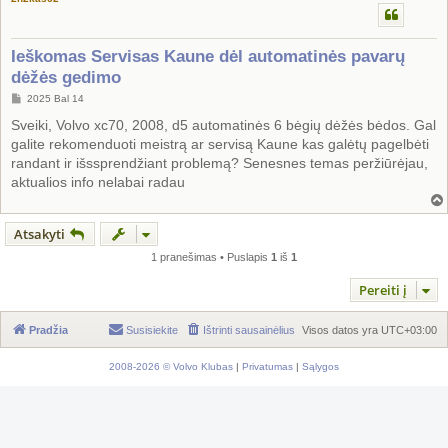
Ieškomas Servisas Kaune dėl automatinės pavarų
dėžės gedimo
S
2025 Bal 14
t
a
Sveiki, Volvo xc70, 2008, d5 automatinės 6 bėgių dėžės bėdos. Gal
n
galite rekomenduoti meistrą ar servisą Kaune kas galėtų pagelbėti
d
a
randant ir išssprendžiant problemą? Senesnes temas peržiūrėjau,
r
aktualios info nelabai radau
t
i
n
ė
Atsakyti
1 pranešimas • Puslapis
1
iš
1
Pereiti į
Pradžia
Susisiekite
Ištrinti sausainėlius
Visos datos yra
UTC+03:00
2008-2026 © Volvo Klubas
|
Privatumas
|
Sąlygos