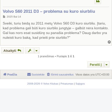
Volvo S60 2011 D3 – problema su kuro siurbliu
S
2025 Bal 14
t
a
Sveiki, turiu bėdą su 2011 metų Volvo S60 D3 kuro siurbliu. Įtariu,
n
kad problema gali būti kuro siurblio jungtyje – galbūt nėra kontakto.
d
a
Gal kas nors esat susidūrę su panašia problema? Daug darbo yra
r
nuleisti kuro baką, kad prieiti prie siurblio?"
t
i
n
ė
Atsakyti
1 pranešimas • Puslapis
1
iš
1
Pereiti į
Pradžia
Susisiekite
Ištrinti sausainėlius
Visos datos yra
UTC+03:00
2008-2026 © Volvo Klubas
|
Privatumas
|
Sąlygos