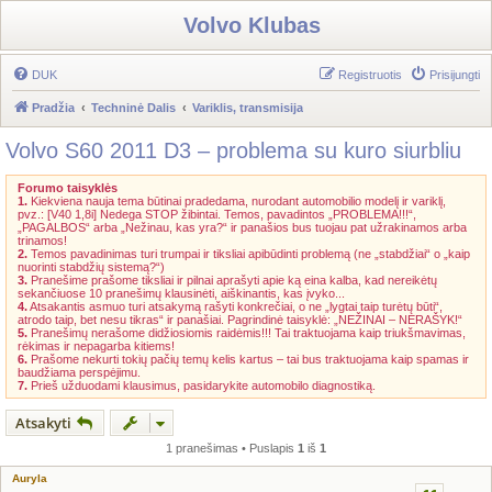
Volvo Klubas
DUK
Registruotis
Prisijungti
Pradžia
Techninė Dalis
Variklis, transmisija
Volvo S60 2011 D3 – problema su kuro siurbliu
Forumo taisyklės
1.
Kiekviena nauja tema būtinai pradedama, nurodant automobilio modelį ir variklį,
pvz.: [V40 1,8i] Nedega STOP žibintai. Temos, pavadintos „PROBLEMA!!!“,
„PAGALBOS“ arba „Nežinau, kas yra?“ ir panašios bus tuojau pat užrakinamos arba
trinamos!
2.
Temos pavadinimas turi trumpai ir tiksliai apibūdinti problemą (ne „stabdžiai“ o „kaip
nuorinti stabdžių sistemą?“)
3.
Pranešime prašome tiksliai ir pilnai aprašyti apie ką eina kalba, kad nereikėtų
sekančiuose 10 pranešimų klausinėti, aiškinantis, kas įvyko...
4.
Atsakantis asmuo turi atsakymą rašyti konkrečiai, o ne „lygtai taip turėtų būti“,
atrodo taip, bet nesu tikras“ ir panašiai. Pagrindinė taisyklė: „NEŽINAI – NERAŠYK!“
5.
Pranešimų nerašome didžiosiomis raidėmis!!! Tai traktuojama kaip triukšmavimas,
rėkimas ir nepagarba kitiems!
6.
Prašome nekurti tokių pačių temų kelis kartus – tai bus traktuojama kaip spamas ir
baudžiama perspėjimu.
7.
Prieš užduodami klausimus, pasidarykite automobilo diagnostiką.
Atsakyti
1 pranešimas • Puslapis
1
iš
1
Auryla