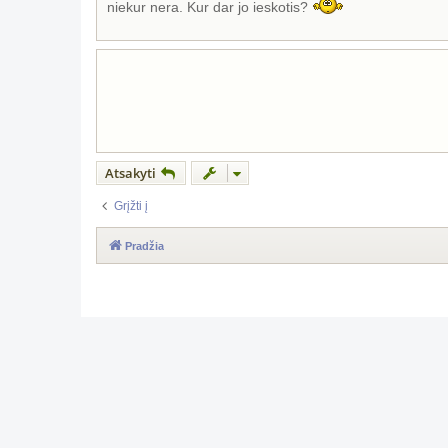
niekur nera. Kur dar jo ieskotis?
d
a
r
t
i
n
ė
Atsakyti
Grįžti į
Pradžia