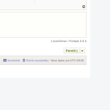
Į
v
i
r
š
ų
1 pranešimas • Puslapis
1
iš
1
Pereiti į
Susisiekite
Ištrinti sausainėlius
Visos datos yra
UTC+03:00