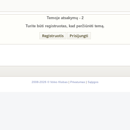
Temoje atsakymų -
2
Turite būti registruotas, kad peržiūrėti temą.
Registruotis
Prisijungti
2008-2026 © Volvo Klubas
|
Privatumas
|
Sąlygos