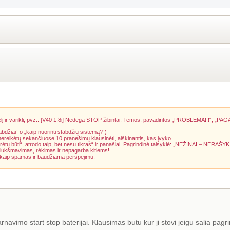
į ir variklį, pvz.: [V40 1,8i] Nedega STOP žibintai. Temos, pavadintos „PROBLEMA!!!“, „PAG
abdžiai“ o „kaip nuorinti stabdžių sistemą?“)
 nereikėtų sekančiuose 10 pranešimų klausinėti, aiškinantis, kas įvyko...
rėtų būti“, atrodo taip, bet nesu tikras“ ir panašiai. Pagrindinė taisyklė: „NEŽINAI – NERAŠYK
riukšmavimas, rėkimas ir nepagarba kitiems!
a kaip spamas ir baudžiama perspėjimu.
arnavimo start stop baterijai. Klausimas butu kur ji stovi jeigu salia pag