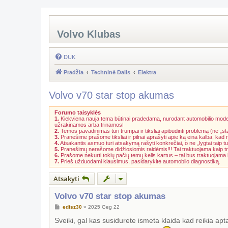
Volvo Klubas
DUK
Pradžia
Techninė Dalis
Elektra
Volvo v70 star stop akumas
Forumo taisyklės
1.
Kiekviena nauja tema būtinai pradedama, nurodant automobilio model
užrakinamos arba trinamos!
2.
Temos pavadinimas turi trumpai ir tiksliai apibūdinti problemą (ne „st
3.
Pranešime prašome tiksliai ir pilnai aprašyti apie ką eina kalba, kad
4.
Atsakantis asmuo turi atsakymą rašyti konkrečiai, o ne „lygtai taip tu
5.
Pranešimų nerašome didžiosiomis raidėmis!!! Tai traktuojama kaip t
6.
Prašome nekurti tokių pačių temų kelis kartus – tai bus traktuojam
7.
Prieš užduodami klausimus, pasidarykite automobilo diagnostiką.
Atsakyti
Volvo v70 star stop akumas
S
edisz30
»
2025 Geg 22
t
a
Sveiki, gal kas susidurete ismeta klaida kad reikia apt
n