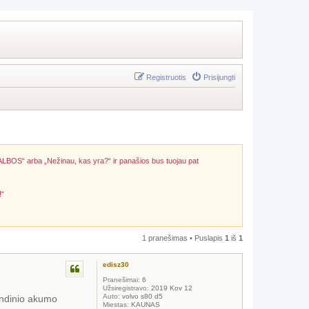
Registruotis
Prisijungti
ALBOS“ arba „Nežinau, kas yra?“ ir panašios bus tuojau pat
!“
1 pranešimas • Puslapis
1
iš
1
edisz30
Pranešimai:
6
Užsiregistravo:
2019 Kov 12
Auto:
volvo s80 d5
rindinio akumo
Miestas:
KAUNAS