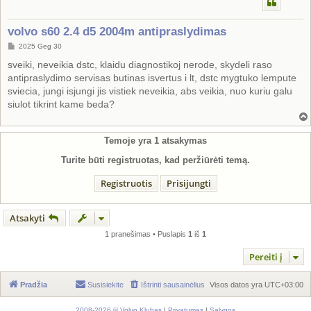
volvo s60 2.4 d5 2004m antipraslydimas
S
2025 Geg 30
t
a
sveiki, neveikia dstc, klaidu diagnostikoj nerode, skydeli raso
n
antipraslydimo servisas butinas isvertus i lt, dstc mygtuko lempute
d
a
sviecia, jungi isjungi jis vistiek neveikia, abs veikia, nuo kuriu galu
r
siulot tikrint kame beda?
t
i
n
ė
Temoje yra
1
atsakymas
Turite būti registruotas, kad peržiūrėti temą.
Registruotis
Prisijungti
Atsakyti
1 pranešimas • Puslapis
1
iš
1
Pereiti į
Pradžia
Susisiekite
Ištrinti sausainėlius
Visos datos yra
UTC+03:00
2008-2026 © Volvo Klubas
|
Privatumas
|
Sąlygos