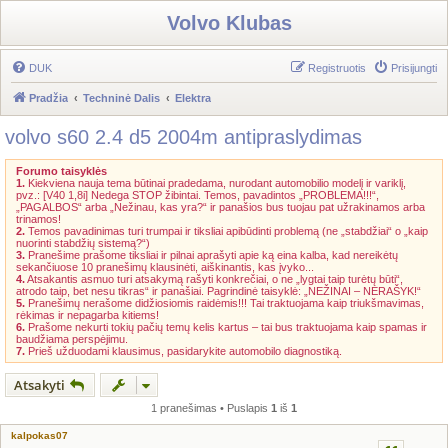
Volvo Klubas
DUK
Registruotis
Prisijungti
Pradžia
Techninė Dalis
Elektra
volvo s60 2.4 d5 2004m antipraslydimas
Forumo taisyklės
1.
Kiekviena nauja tema būtinai pradedama, nurodant automobilio modelį ir variklį,
pvz.: [V40 1,8i] Nedega STOP žibintai. Temos, pavadintos „PROBLEMA!!!“,
„PAGALBOS“ arba „Nežinau, kas yra?“ ir panašios bus tuojau pat užrakinamos arba
trinamos!
2.
Temos pavadinimas turi trumpai ir tiksliai apibūdinti problemą (ne „stabdžiai“ o „kaip
nuorinti stabdžių sistemą?“)
3.
Pranešime prašome tiksliai ir pilnai aprašyti apie ką eina kalba, kad nereikėtų
sekančiuose 10 pranešimų klausinėti, aiškinantis, kas įvyko...
4.
Atsakantis asmuo turi atsakymą rašyti konkrečiai, o ne „lygtai taip turėtų būti“,
atrodo taip, bet nesu tikras“ ir panašiai. Pagrindinė taisyklė: „NEŽINAI – NERAŠYK!“
5.
Pranešimų nerašome didžiosiomis raidėmis!!! Tai traktuojama kaip triukšmavimas,
rėkimas ir nepagarba kitiems!
6.
Prašome nekurti tokių pačių temų kelis kartus – tai bus traktuojama kaip spamas ir
baudžiama perspėjimu.
7.
Prieš užduodami klausimus, pasidarykite automobilo diagnostiką.
Atsakyti
1 pranešimas • Puslapis
1
iš
1
kalpokas07