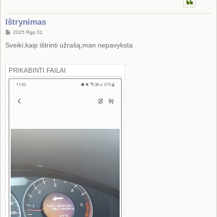
Ištrynimas
S
2025 Rgp 01
t
a
Sveiki,kaip ištrinti užrašą,man nepavyksta
n
d
a
r
PRIKABINTI FAILAI
t
i
n
ė