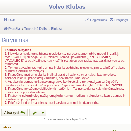
Volvo Klubas
DUK
Registruotis
Prisijungti
Pradžia
Techninė Dalis
Elektra
Ištrynimas
Forumo taisyklės
1.
Kiekviena nauja tema būtinai pradedama, nurodant automobilio modelį ir variklį,
pvz.: [V40 1,8i] Nedega STOP žibintai. Temos, pavadintos „PROBLEMA!!!“,
„PAGALBOS“ arba „Nežinau, kas yra?“ ir panašios bus tuojau pat užrakinamos arba
trinamos!
2.
Temos pavadinimas turi trumpai ir tiksliai apibūdinti problemą (ne „stabdžiai“ o „kaip
nuorinti stabdžių sistemą?“)
3.
Pranešime prašome tiksliai ir pilnai aprašyti apie ką eina kalba, kad nereikėtų
sekančiuose 10 pranešimų klausinėti, aiškinantis, kas įvyko...
4.
Atsakantis asmuo turi atsakymą rašyti konkrečiai, o ne „lygtai taip turėtų būti“,
atrodo taip, bet nesu tikras“ ir panašiai. Pagrindinė taisyklė: „NEŽINAI – NERAŠYK!“
5.
Pranešimų nerašome didžiosiomis raidėmis!!! Tai traktuojama kaip triukšmavimas,
rėkimas ir nepagarba kitiems!
6.
Prašome nekurti tokių pačių temų kelis kartus – tai bus traktuojama kaip spamas ir
baudžiama perspėjimu.
7.
Prieš užduodami klausimus, pasidarykite automobilo diagnostiką.
Atsakyti
1 pranešimas • Puslapis
1
iš
1
nixss