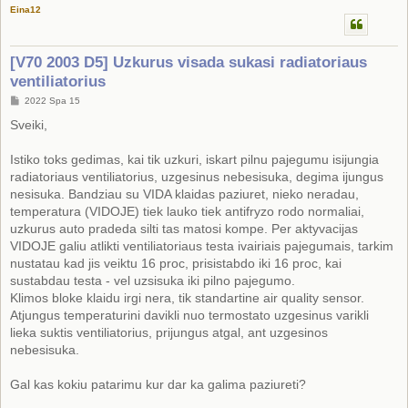
Eina12
[V70 2003 D5] Uzkurus visada sukasi radiatoriaus
ventiliatorius
S
2022 Spa 15
t
a
Sveiki,
n
d
a
Istiko toks gedimas, kai tik uzkuri, iskart pilnu pajegumu isijungia
r
radiatoriaus ventiliatorius, uzgesinus nebesisuka, degima ijungus
t
i
nesisuka. Bandziau su VIDA klaidas paziuret, nieko neradau,
n
temperatura (VIDOJE) tiek lauko tiek antifryzo rodo normaliai,
ė
uzkurus auto pradeda silti tas matosi kompe. Per aktyvacijas
VIDOJE galiu atlikti ventiliatoriaus testa ivairiais pajegumais, tarkim
nustatau kad jis veiktu 16 proc, prisistabdo iki 16 proc, kai
sustabdau testa - vel uzsisuka iki pilno pajegumo.
Klimos bloke klaidu irgi nera, tik standartine air quality sensor.
Atjungus temperaturini davikli nuo termostato uzgesinus varikli
lieka suktis ventiliatorius, prijungus atgal, ant uzgesinos
nebesisuka.
Gal kas kokiu patarimu kur dar ka galima paziureti?