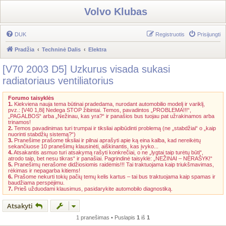
Volvo Klubas
DUK
Registruotis
Prisijungti
Pradžia
Techninė Dalis
Elektra
[V70 2003 D5] Uzkurus visada sukasi
radiatoriaus ventiliatorius
Forumo taisyklės
1.
Kiekviena nauja tema būtinai pradedama, nurodant automobilio modelį ir variklį,
pvz.: [V40 1,8i] Nedega STOP žibintai. Temos, pavadintos „PROBLEMA!!!“,
„PAGALBOS“ arba „Nežinau, kas yra?“ ir panašios bus tuojau pat užrakinamos arba
trinamos!
2.
Temos pavadinimas turi trumpai ir tiksliai apibūdinti problemą (ne „stabdžiai“ o „kaip
nuorinti stabdžių sistemą?“)
3.
Pranešime prašome tiksliai ir pilnai aprašyti apie ką eina kalba, kad nereikėtų
sekančiuose 10 pranešimų klausinėti, aiškinantis, kas įvyko...
4.
Atsakantis asmuo turi atsakymą rašyti konkrečiai, o ne „lygtai taip turėtų būti“,
atrodo taip, bet nesu tikras“ ir panašiai. Pagrindinė taisyklė: „NEŽINAI – NERAŠYK!“
5.
Pranešimų nerašome didžiosiomis raidėmis!!! Tai traktuojama kaip triukšmavimas,
rėkimas ir nepagarba kitiems!
6.
Prašome nekurti tokių pačių temų kelis kartus – tai bus traktuojama kaip spamas ir
baudžiama perspėjimu.
7.
Prieš užduodami klausimus, pasidarykite automobilo diagnostiką.
Atsakyti
1 pranešimas • Puslapis
1
iš
1