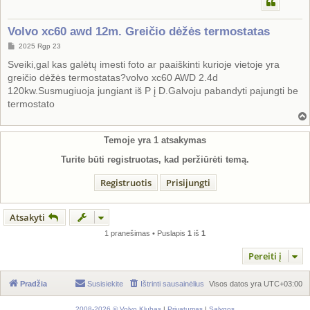
Volvo xc60 awd 12m. Greičio dėžės termostatas
S
2025 Rgp 23
t
a
Sveiki,gal kas galėtų imesti foto ar paaiškinti kurioje vietoje yra
n
greičio dėžės termostatas?volvo xc60 AWD 2.4d
d
a
120kw.Susmugiuoja jungiant iš P į D.Galvoju pabandyti pajungti be
r
termostato
t
i
n
ė
Temoje yra
1
atsakymas
Turite būti registruotas, kad peržiūrėti temą.
Registruotis
Prisijungti
Atsakyti
1 pranešimas • Puslapis
1
iš
1
Pereiti į
Pradžia
Susisiekite
Ištrinti sausainėlius
Visos datos yra
UTC+03:00
2008-2026 © Volvo Klubas
|
Privatumas
|
Sąlygos