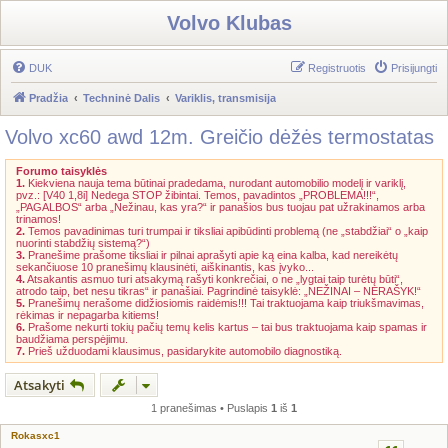
Volvo Klubas
DUK
Registruotis
Prisijungti
Pradžia
Techninė Dalis
Variklis, transmisija
Volvo xc60 awd 12m. Greičio dėžės termostatas
Forumo taisyklės
1.
Kiekviena nauja tema būtinai pradedama, nurodant automobilio modelį ir variklį,
pvz.: [V40 1,8i] Nedega STOP žibintai. Temos, pavadintos „PROBLEMA!!!“,
„PAGALBOS“ arba „Nežinau, kas yra?“ ir panašios bus tuojau pat užrakinamos arba
trinamos!
2.
Temos pavadinimas turi trumpai ir tiksliai apibūdinti problemą (ne „stabdžiai“ o „kaip
nuorinti stabdžių sistemą?“)
3.
Pranešime prašome tiksliai ir pilnai aprašyti apie ką eina kalba, kad nereikėtų
sekančiuose 10 pranešimų klausinėti, aiškinantis, kas įvyko...
4.
Atsakantis asmuo turi atsakymą rašyti konkrečiai, o ne „lygtai taip turėtų būti“,
atrodo taip, bet nesu tikras“ ir panašiai. Pagrindinė taisyklė: „NEŽINAI – NERAŠYK!“
5.
Pranešimų nerašome didžiosiomis raidėmis!!! Tai traktuojama kaip triukšmavimas,
rėkimas ir nepagarba kitiems!
6.
Prašome nekurti tokių pačių temų kelis kartus – tai bus traktuojama kaip spamas ir
baudžiama perspėjimu.
7.
Prieš užduodami klausimus, pasidarykite automobilo diagnostiką.
Atsakyti
1 pranešimas • Puslapis
1
iš
1
Rokasxc1