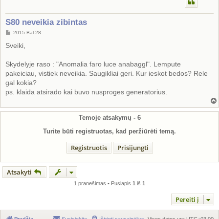
S80 neveikia zibintas
S
2015 Bal 28
t
a
Sveiki,
n
d
a
Skydelyje raso : "Anomalia faro luce anabaggl". Lempute
r
pakeiciau, vistiek neveikia. Saugikliai geri. Kur ieskot bedos? Rele
t
i
gal kokia?
n
ps. klaida atsirado kai buvo nusproges generatorius.
ė
Temoje atsakymų -
6
Turite būti registruotas, kad peržiūrėti temą.
Registruotis
Prisijungti
Atsakyti
1 pranešimas • Puslapis
1
iš
1
Pereiti į