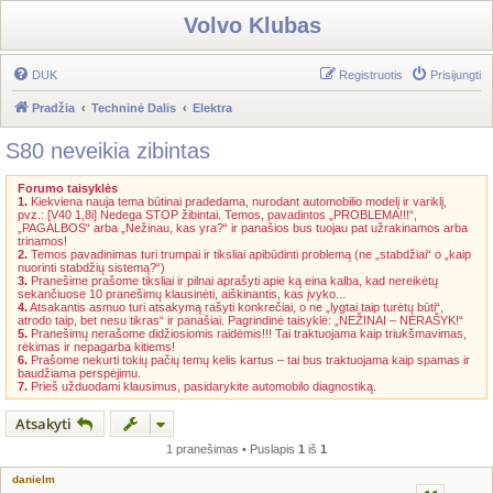
Volvo Klubas
DUK
Registruotis
Prisijungti
Pradžia
Techninė Dalis
Elektra
S80 neveikia zibintas
Forumo taisyklės
1.
Kiekviena nauja tema būtinai pradedama, nurodant automobilio modelį ir variklį,
pvz.: [V40 1,8i] Nedega STOP žibintai. Temos, pavadintos „PROBLEMA!!!“,
„PAGALBOS“ arba „Nežinau, kas yra?“ ir panašios bus tuojau pat užrakinamos arba
trinamos!
2.
Temos pavadinimas turi trumpai ir tiksliai apibūdinti problemą (ne „stabdžiai“ o „kaip
nuorinti stabdžių sistemą?“)
3.
Pranešime prašome tiksliai ir pilnai aprašyti apie ką eina kalba, kad nereikėtų
sekančiuose 10 pranešimų klausinėti, aiškinantis, kas įvyko...
4.
Atsakantis asmuo turi atsakymą rašyti konkrečiai, o ne „lygtai taip turėtų būti“,
atrodo taip, bet nesu tikras“ ir panašiai. Pagrindinė taisyklė: „NEŽINAI – NERAŠYK!“
5.
Pranešimų nerašome didžiosiomis raidėmis!!! Tai traktuojama kaip triukšmavimas,
rėkimas ir nepagarba kitiems!
6.
Prašome nekurti tokių pačių temų kelis kartus – tai bus traktuojama kaip spamas ir
baudžiama perspėjimu.
7.
Prieš užduodami klausimus, pasidarykite automobilo diagnostiką.
Atsakyti
1 pranešimas • Puslapis
1
iš
1
danielm