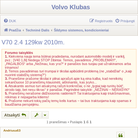
Volvo Klubas
DUK
Registruotis
Prisijungti
Pradžia
Techninė Dalis
Šildymo sistemos, kondicionieriai
V70 2.4 129kw 2010m.
Forumo taisyklės
1.
Kiekviena nauja tema būtinai pradedama, nurodant automobilio modelį ir variklį,
pvz.: [V40 1,8i] Nedega STOP žibintai. Temos, pavadintos „PROBLEMA!!!“,
„PAGALBOS“ arba „Nežinau, kas yra?“ ir panašios bus tuojau pat užrakinamos arba
trinamos!
2.
Temos pavadinimas turi trumpai ir tiksliai apibūdinti problemą (ne „stabdžiai“ o „kaip
nuorinti stabdžių sistemą?“)
3.
Pranešime prašome tiksliai ir pilnai aprašyti apie ką eina kalba, kad nereikėtų
sekančiuose 10 pranešimų klausinėti, aiškinantis, kas įvyko...
4.
Atsakantis asmuo turi atsakymą rašyti konkrečiai, o ne „lygtai taip turėtų būti“,
atrodo taip, bet nesu tikras“ ir panašiai. Pagrindinė taisyklė: „NEŽINAI – NERAŠYK!“
5.
Pranešimų nerašome didžiosiomis raidėmis!!! Tai traktuojama kaip triukšmavimas,
rėkimas ir nepagarba kitiems!
6.
Prašome nekurti tokių pačių temų kelis kartus – tai bus traktuojama kaip spamas ir
baudžiama perspėjimu.
Atsakyti
1 pranešimas • Puslapis
1
iš
1
Andriusa63