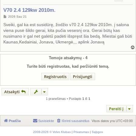
V70 2.4 129kw 2010m.
S
2026 Sau 21
t
a
Sveiki, gal ka est susidūrę, žodžio v70 2.4 129kw 2010m. į salona
n
viena pusė šildo gerai, kita pučia vesesnį ora. Gerai būtų kas
d
a
nusimano ir gal net galėtű padėti išspręst šia bedą. Miestai gali būti
r
Kaunas,Kedainiai, Jonava, Ukmergė,,, aplink Jonavą
t
i
n
ė
Temoje atsakymų -
4
Turite būti registruotas, kad peržiūrėti temą.
Registruotis
Prisijungti
Atsakyti
1 pranešimas • Puslapis
1
iš
1
Pereiti į
Pradžia
Susisiekite
Ištrinti sausainėlius
Visos datos yra
UTC+03:00
2008-2026 © Volvo Klubas
|
Privatumas
|
Sąlygos