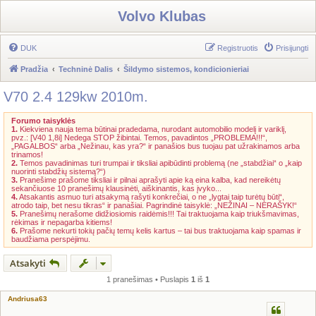
Volvo Klubas
DUK
Registruotis
Prisijungti
Pradžia
Techninė Dalis
Šildymo sistemos, kondicionieriai
V70 2.4 129kw 2010m.
Forumo taisyklės
1.
Kiekviena nauja tema būtinai pradedama, nurodant automobilio modelį ir variklį,
pvz.: [V40 1,8i] Nedega STOP žibintai. Temos, pavadintos „PROBLEMA!!!“,
„PAGALBOS“ arba „Nežinau, kas yra?“ ir panašios bus tuojau pat užrakinamos arba
trinamos!
2.
Temos pavadinimas turi trumpai ir tiksliai apibūdinti problemą (ne „stabdžiai“ o „kaip
nuorinti stabdžių sistemą?“)
3.
Pranešime prašome tiksliai ir pilnai aprašyti apie ką eina kalba, kad nereikėtų
sekančiuose 10 pranešimų klausinėti, aiškinantis, kas įvyko...
4.
Atsakantis asmuo turi atsakymą rašyti konkrečiai, o ne „lygtai taip turėtų būti“,
atrodo taip, bet nesu tikras“ ir panašiai. Pagrindinė taisyklė: „NEŽINAI – NERAŠYK!“
5.
Pranešimų nerašome didžiosiomis raidėmis!!! Tai traktuojama kaip triukšmavimas,
rėkimas ir nepagarba kitiems!
6.
Prašome nekurti tokių pačių temų kelis kartus – tai bus traktuojama kaip spamas ir
baudžiama perspėjimu.
Atsakyti
1 pranešimas • Puslapis
1
iš
1
Andriusa63