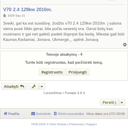
V70 2.4 129kw 2010m.
S
2026 Sau 21
t
a
Sveiki, gal ka est susidūrę, žodžio v70 2.4 129kw 2010m. į salona
n
viena pusė šildo gerai, kita pučia vesesnį ora. Gerai būtų kas
d
a
nusimano ir gal net galėtű padėti išspręst šia bedą. Miestai gali būti
r
Kaunas,Kedainiai, Jonava, Ukmergė,,, aplink Jonavą
t
i
n
ė
Temoje atsakymų -
4
Turite būti registruotas, kad peržiūrėti temą.
Registruotis
Prisijungti
Atsakyti
1 pranešimas • Puslapis
1
iš
1
Pereiti į
Pradžia
Susisiekite
Ištrinti sausainėlius
Visos datos yra
UTC+03:00
2008-2026 © Volvo Klubas
|
Privatumas
|
Sąlygos