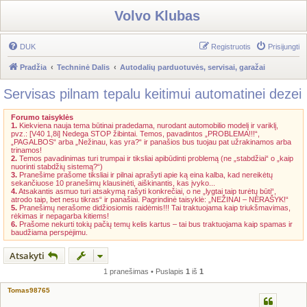
Volvo Klubas
DUK
Registruotis
Prisijungti
Pradžia
Techninė Dalis
Autodalių parduotuvės, servisai, garažai
Servisas pilnam tepalu keitimui automatinei dezei
Forumo taisyklės
1.
Kiekviena nauja tema būtinai pradedama, nurodant automobilio modelį ir variklį,
pvz.: [V40 1,8i] Nedega STOP žibintai. Temos, pavadintos „PROBLEMA!!!“,
„PAGALBOS“ arba „Nežinau, kas yra?“ ir panašios bus tuojau pat užrakinamos arba
trinamos!
2.
Temos pavadinimas turi trumpai ir tiksliai apibūdinti problemą (ne „stabdžiai“ o „kaip
nuorinti stabdžių sistemą?“)
3.
Pranešime prašome tiksliai ir pilnai aprašyti apie ką eina kalba, kad nereikėtų
sekančiuose 10 pranešimų klausinėti, aiškinantis, kas įvyko...
4.
Atsakantis asmuo turi atsakymą rašyti konkrečiai, o ne „lygtai taip turėtų būti“,
atrodo taip, bet nesu tikras“ ir panašiai. Pagrindinė taisyklė: „NEŽINAI – NERAŠYK!“
5.
Pranešimų nerašome didžiosiomis raidėmis!!! Tai traktuojama kaip triukšmavimas,
rėkimas ir nepagarba kitiems!
6.
Prašome nekurti tokių pačių temų kelis kartus – tai bus traktuojama kaip spamas ir
baudžiama perspėjimu.
Atsakyti
1 pranešimas • Puslapis
1
iš
1
Tomas98765