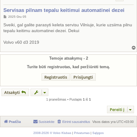
Servisas pilnam tepalu keitimui automatinei dezei
S
2025 Gru 05
t
a
Sveiki, gal galite parasyti keleta servisu Vilniuje, kurie uzsiima pilnu
n
tepalu keitimu automatinei dezei. Dekui
d
a
r
Volvo v60 d3 2019
t
i
n
ė
Temoje atsakymų -
2
Turite būti registruotas, kad peržiūrėti temą.
Registruotis
Prisijungti
Atsakyti
1 pranešimas • Puslapis
1
iš
1
Pereiti į
Pradžia
Susisiekite
Ištrinti sausainėlius
Visos datos yra
UTC+03:00
2008-2026 © Volvo Klubas
|
Privatumas
|
Sąlygos