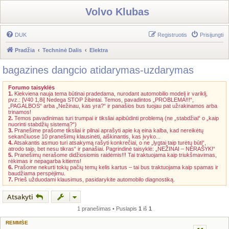
Volvo Klubas
DUK
Registruotis
Prisijungti
Pradžia
Techninė Dalis
Elektra
bagazines dangcio atidarymas-uzdarymas
Forumo taisyklės
1.
Kiekviena nauja tema būtinai pradedama, nurodant automobilio modelį ir variklį,
pvz.: [V40 1,8i] Nedega STOP žibintai. Temos, pavadintos „PROBLEMA!!!“,
„PAGALBOS“ arba „Nežinau, kas yra?“ ir panašios bus tuojau pat užrakinamos arba
trinamos!
2.
Temos pavadinimas turi trumpai ir tiksliai apibūdinti problemą (ne „stabdžiai“ o „kaip
nuorinti stabdžių sistemą?“)
3.
Pranešime prašome tiksliai ir pilnai aprašyti apie ką eina kalba, kad nereikėtų
sekančiuose 10 pranešimų klausinėti, aiškinantis, kas įvyko...
4.
Atsakantis asmuo turi atsakymą rašyti konkrečiai, o ne „lygtai taip turėtų būti“,
atrodo taip, bet nesu tikras“ ir panašiai. Pagrindinė taisyklė: „NEŽINAI – NERAŠYK!“
5.
Pranešimų nerašome didžiosiomis raidėmis!!! Tai traktuojama kaip triukšmavimas,
rėkimas ir nepagarba kitiems!
6.
Prašome nekurti tokių pačių temų kelis kartus – tai bus traktuojama kaip spamas ir
baudžiama perspėjimu.
7.
Prieš užduodami klausimus, pasidarykite automobilo diagnostiką.
Atsakyti
1 pranešimas • Puslapis
1
iš
1
REMMŠE