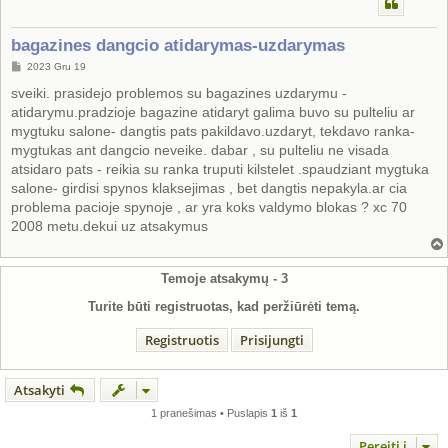
bagazines dangcio atidarymas-uzdarymas
S
2023 Gru 19
t
a
sveiki. prasidejo problemos su bagazines uzdarymu -
n
atidarymu.pradzioje bagazine atidaryt galima buvo su pulteliu ar
d
a
mygtuku salone- dangtis pats pakildavo.uzdaryt, tekdavo ranka-
r
mygtukas ant dangcio neveike. dabar , su pulteliu ne visada
t
i
atsidaro pats - reikia su ranka truputi kilstelet .spaudziant mygtuka
n
salone- girdisi spynos klaksejimas , bet dangtis nepakyla.ar cia
ė
problema pacioje spynoje , ar yra koks valdymo blokas ? xc 70
2008 metu.dekui uz atsakymus
Temoje atsakymų -
3
Turite būti registruotas, kad peržiūrėti temą.
Registruotis
Prisijungti
Atsakyti
1 pranešimas • Puslapis
1
iš
1
Pereiti į