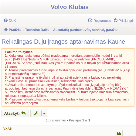
Volvo Klubas
DUK
Registruotis
Prisijungti
Pradžia
Techninė Dalis
Autodalių parduotuvės, servisai, garažai
Reikalingas Dujų įrangos aptarnavimas Kaune
Forumo taisyklės
1.
Kiekviena nauja tema būtinai pradedama, nurodant automobilio modelį ir variklį,
pvz.: [V40 1,8i] Nedega STOP žibintai. Temos, pavadintos „PROBLEMA!!!“,
„PAGALBOS“ arba „Nežinau, kas yra?“ ir panašios bus tuojau pat užrakinamos arba
trinamos!
2.
Temos pavadinimas turi trumpai ir tiksliai apibūdinti problemą (ne „stabdžiai“ o „kaip
nuorinti stabdžių sistemą?“)
3.
Pranešime prašome tiksliai ir pilnai aprašyti apie ką eina kalba, kad nereikėtų
sekančiuose 10 pranešimų klausinėti, aiškinantis, kas įvyko...
4.
Atsakantis asmuo turi atsakymą rašyti konkrečiai, o ne „lygtai taip turėtų būti“,
atrodo taip, bet nesu tikras“ ir panašiai. Pagrindinė taisyklė: „NEŽINAI – NERAŠYK!“
5.
Pranešimų nerašome didžiosiomis raidėmis!!! Tai traktuojama kaip triukšmavimas,
rėkimas ir nepagarba kitiems!
6.
Prašome nekurti tokių pačių temų kelis kartus – tai bus traktuojama kaip spamas ir
baudžiama perspėjimu.
Atsakyti
1 pranešimas • Puslapis
1
iš
1
VXAS