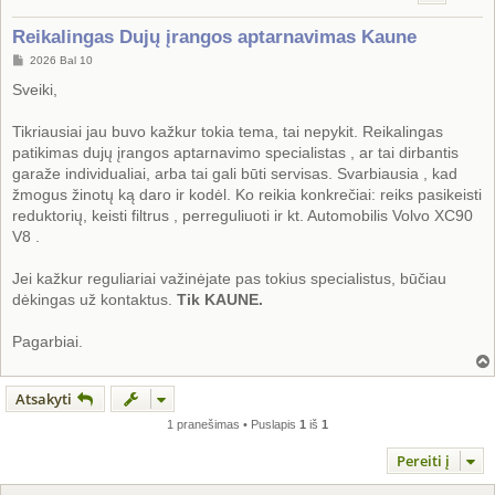
Reikalingas Dujų įrangos aptarnavimas Kaune
S
2026 Bal 10
t
a
Sveiki,
n
d
a
Tikriausiai jau buvo kažkur tokia tema, tai nepykit. Reikalingas
r
patikimas dujų įrangos aptarnavimo specialistas , ar tai dirbantis
t
i
garaže individualiai, arba tai gali būti servisas. Svarbiausia , kad
n
žmogus žinotų ką daro ir kodėl. Ko reikia konkrečiai: reiks pasikeisti
ė
reduktorių, keisti filtrus , perreguliuoti ir kt. Automobilis Volvo XC90
V8 .
Jei kažkur reguliariai važinėjate pas tokius specialistus, būčiau
dėkingas už kontaktus.
Tik KAUNE.
Pagarbiai.
Atsakyti
1 pranešimas • Puslapis
1
iš
1
Pereiti į