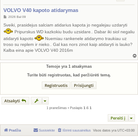
VOLVO V40 kapoto atidarymas
S
2026 Bal 09
t
a
Sveiki, prasidejus salciam atidarius kapota jo negalejau uzdaryti
n
Pripurskus WD kazkokiu budu uzsidare.. Dabar iki siol negaliu
d
a
atidaryti kapoto
Nuemiau rankenele atidarymo traukiau uz
r
t
troso su replem ir nieko.. Gal kas nors zinot kaip atidaryti is lauko?
i
Kalba eina apie VOLVO V40 2016m
n
ė
Temoje yra
1
atsakymas
Turite būti registruotas, kad peržiūrėti temą.
Registruotis
Prisijungti
Atsakyti
1 pranešimas • Puslapis
1
iš
1
Pereiti į
Pradžia
Susisiekite
Ištrinti sausainėlius
Visos datos yra
UTC+03:00