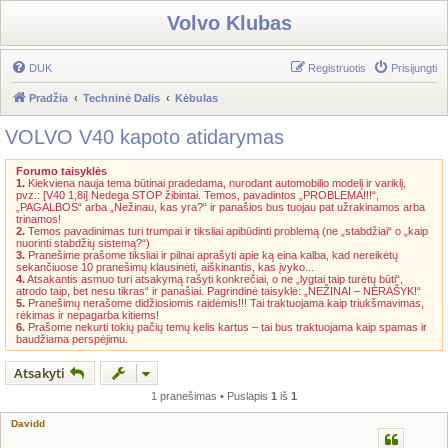
Volvo Klubas
DUK
Registruotis
Prisijungti
Pradžia
Techninė Dalis
Kėbulas
VOLVO V40 kapoto atidarymas
Forumo taisyklės
1.
Kiekviena nauja tema būtinai pradedama, nurodant automobilio modelį ir variklį,
pvz.: [V40 1,8i] Nedega STOP žibintai. Temos, pavadintos „PROBLEMA!!!“,
„PAGALBOS“ arba „Nežinau, kas yra?“ ir panašios bus tuojau pat užrakinamos arba
trinamos!
2.
Temos pavadinimas turi trumpai ir tiksliai apibūdinti problemą (ne „stabdžiai“ o „kaip
nuorinti stabdžių sistemą?“)
3.
Pranešime prašome tiksliai ir pilnai aprašyti apie ką eina kalba, kad nereikėtų
sekančiuose 10 pranešimų klausinėti, aiškinantis, kas įvyko...
4.
Atsakantis asmuo turi atsakymą rašyti konkrečiai, o ne „lygtai taip turėtų būti“,
atrodo taip, bet nesu tikras“ ir panašiai. Pagrindinė taisyklė: „NEŽINAI – NERAŠYK!“
5.
Pranešimų nerašome didžiosiomis raidėmis!!! Tai traktuojama kaip triukšmavimas,
rėkimas ir nepagarba kitiems!
6.
Prašome nekurti tokių pačių temų kelis kartus – tai bus traktuojama kaip spamas ir
baudžiama perspėjimu.
Atsakyti
1 pranešimas • Puslapis
1
iš
1
Davidd