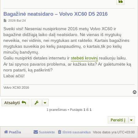
Bagažinė neatsidaro – Volvo XC60 D5 2016
S
2026 Bal 24
t
a
Sveiki visi! Neseniai nusipirkome 2016 metų Volvo XC60 ir
n
bagažinė didžiąją laiko dalį neatsidaro. Nė vienas iš mygtukų
d
a
neveikia, nei vidinis, nei mygtukas ant raktelio. Kartais bagažinės
r
mygtukas suveikia po kelių paspaudimų, o kartais,tik po kelių
t
i
minučių bandymų.
n
Galiu nusipirkti detales internetu ir
ė
stebėti krovinį
realiuoju laiku.
Ar tai spynos pavaros problema, ar kažkas kita? Ar galėtumėte ką
nors patarti, ką patikrinti?
Labai ačiū!
Volvo XC60 2016
Atsakyti
1 pranešimas • Puslapis
1
iš
1
Pereiti į
Pradžia
Susisiekite
Ištrinti sausainėlius
Visos datos yra
UTC+03:00