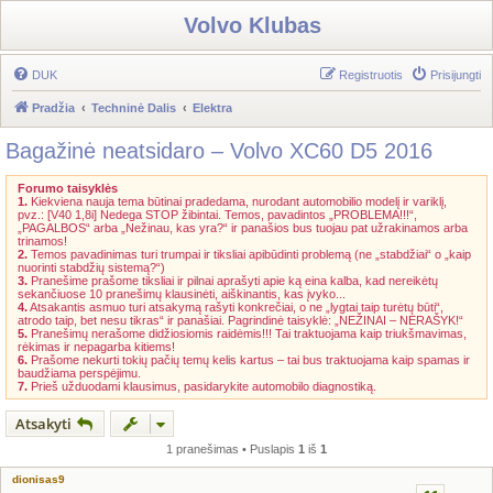
Volvo Klubas
DUK
Registruotis
Prisijungti
Pradžia
Techninė Dalis
Elektra
Bagažinė neatsidaro – Volvo XC60 D5 2016
Forumo taisyklės
1.
Kiekviena nauja tema būtinai pradedama, nurodant automobilio modelį ir variklį,
pvz.: [V40 1,8i] Nedega STOP žibintai. Temos, pavadintos „PROBLEMA!!!“,
„PAGALBOS“ arba „Nežinau, kas yra?“ ir panašios bus tuojau pat užrakinamos arba
trinamos!
2.
Temos pavadinimas turi trumpai ir tiksliai apibūdinti problemą (ne „stabdžiai“ o „kaip
nuorinti stabdžių sistemą?“)
3.
Pranešime prašome tiksliai ir pilnai aprašyti apie ką eina kalba, kad nereikėtų
sekančiuose 10 pranešimų klausinėti, aiškinantis, kas įvyko...
4.
Atsakantis asmuo turi atsakymą rašyti konkrečiai, o ne „lygtai taip turėtų būti“,
atrodo taip, bet nesu tikras“ ir panašiai. Pagrindinė taisyklė: „NEŽINAI – NERAŠYK!“
5.
Pranešimų nerašome didžiosiomis raidėmis!!! Tai traktuojama kaip triukšmavimas,
rėkimas ir nepagarba kitiems!
6.
Prašome nekurti tokių pačių temų kelis kartus – tai bus traktuojama kaip spamas ir
baudžiama perspėjimu.
7.
Prieš užduodami klausimus, pasidarykite automobilo diagnostiką.
Atsakyti
1 pranešimas • Puslapis
1
iš
1
dionisas9