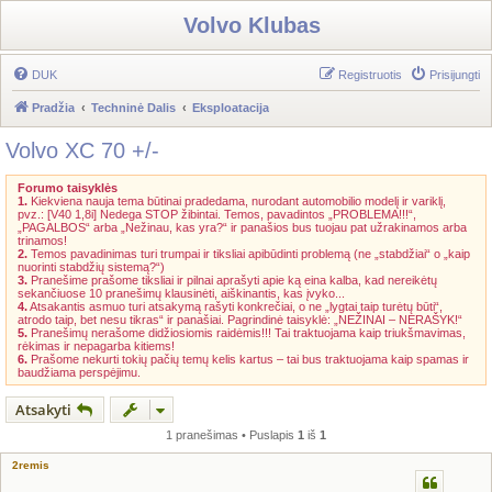
Volvo Klubas
DUK
Registruotis
Prisijungti
Pradžia
Techninė Dalis
Eksploatacija
Volvo XC 70 +/-
Forumo taisyklės
1.
Kiekviena nauja tema būtinai pradedama, nurodant automobilio modelį ir variklį,
pvz.: [V40 1,8i] Nedega STOP žibintai. Temos, pavadintos „PROBLEMA!!!“,
„PAGALBOS“ arba „Nežinau, kas yra?“ ir panašios bus tuojau pat užrakinamos arba
trinamos!
2.
Temos pavadinimas turi trumpai ir tiksliai apibūdinti problemą (ne „stabdžiai“ o „kaip
nuorinti stabdžių sistemą?“)
3.
Pranešime prašome tiksliai ir pilnai aprašyti apie ką eina kalba, kad nereikėtų
sekančiuose 10 pranešimų klausinėti, aiškinantis, kas įvyko...
4.
Atsakantis asmuo turi atsakymą rašyti konkrečiai, o ne „lygtai taip turėtų būti“,
atrodo taip, bet nesu tikras“ ir panašiai. Pagrindinė taisyklė: „NEŽINAI – NERAŠYK!“
5.
Pranešimų nerašome didžiosiomis raidėmis!!! Tai traktuojama kaip triukšmavimas,
rėkimas ir nepagarba kitiems!
6.
Prašome nekurti tokių pačių temų kelis kartus – tai bus traktuojama kaip spamas ir
baudžiama perspėjimu.
Atsakyti
1 pranešimas • Puslapis
1
iš
1
2remis