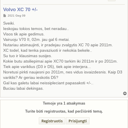
Volvo XC 70 +/-
S
2021 Geg 09
t
a
Sveiki.
n
Ieskojau tokios temos, bet neradau..
d
a
Visos tik apie gedimus.
r
Vairuoju V70 II, 02m. jau gal 6 metai.
t
i
Nutariau atsinaujinti, ir pradejau zvalgytis XC 70 apie 2011m.
n
XC todel, kad tenka pavaziuoti ir nekokia bekele..
ė
Su tuo ir klausimas susijes.
Kokie butu atsiliepimai apie XC70 tarkim iki 2011m ir po 2011m.
Tiek apie variklius (D3 ir D5), tiek apie interjera...
Noretusi pirkti naujesni po 2011m, nes vidus isvaizdesnis. Kaip D3
variklis? Ar geriau ieskotis D5?
Gal kas galetu labai neissipleciant papasakoti +/-..
Buciau labai dekingas.
Temoje yra
1
atsakymas
Turite būti registruotas, kad peržiūrėti temą.
Registruotis
Prisijungti