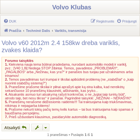
Volvo Klubas
DUK
Registruotis
Prisijungti
Pradžia
Techninė Dalis
Variklis, transmisija
Volvo v60 2012m 2.4 158kw dreba variklis,
zvakes klaida?
Forumo taisyklės
1.
Kiekviena nauja tema būtinai pradedama, nurodant automobilio modelį ir variklį,
pvz.: [V40 1,8i] Nedega STOP žibintai. Temos, pavadintos „PROBLEMA!!!“,
„PAGALBOS“ arba „Nežinau, kas yra?“ ir panašios bus tuojau pat užrakinamos arba
trinamos!
2.
Temos pavadinimas turi trumpai ir tiksliai apibūdinti problemą (ne „stabdžiai“ o „kaip
nuorinti stabdžių sistemą?“)
3.
Pranešime prašome tiksliai ir pilnai aprašyti apie ką eina kalba, kad nereikėtų
sekančiuose 10 pranešimų klausinėti, aiškinantis, kas įvyko...
4.
Atsakantis asmuo turi atsakymą rašyti konkrečiai, o ne „lygtai taip turėtų būti“,
atrodo taip, bet nesu tikras“ ir panašiai. Pagrindinė taisyklė: „NEŽINAI – NERAŠYK!“
5.
Pranešimų nerašome didžiosiomis raidėmis!!! Tai traktuojama kaip triukšmavimas,
rėkimas ir nepagarba kitiems!
6.
Prašome nekurti tokių pačių temų kelis kartus – tai bus traktuojama kaip spamas ir
baudžiama perspėjimu.
7.
Prieš užduodami klausimus, pasidarykite automobilo diagnostiką.
Atsakyti
1 pranešimas • Puslapis
1
iš
1