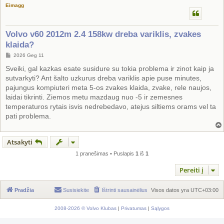
Eimagg
Volvo v60 2012m 2.4 158kw dreba variklis, zvakes
klaida?
S
2026 Geg 11
t
a
Sveiki, gal kazkas esate susidure su tokia problema ir zinot kaip ja
n
sutvarkyti? Ant šalto uzkurus dreba variklis apie puse minutes,
d
a
pajungus kompiuteri meta 5-os zvakes klaida, zvake, rele naujos,
r
laidai tikrinti. Ziemos metu mazdaug nuo -5 ir zemesnes
t
i
temperaturos rytais isvis nedrebedavo, atejus siltiems orams vel ta
n
pati problema.
ė
Atsakyti
1 pranešimas • Puslapis
1
iš
1
Pereiti į
Pradžia
Susisiekite
Ištrinti sausainėlius
Visos datos yra
UTC+03:00
2008-2026 © Volvo Klubas
|
Privatumas
|
Sąlygos