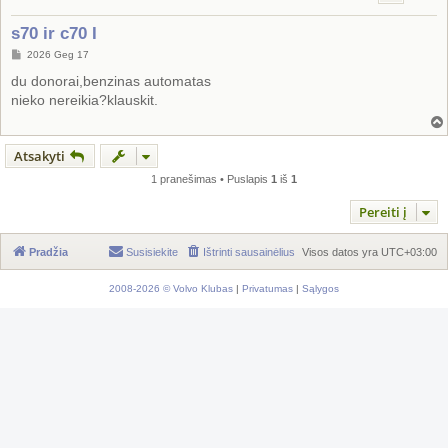
s70 ir c70 I
S
2026 Geg 17
t
a
du donorai,benzinas automatas
n
nieko nereikia?klauskit.
d
a
r
t
i
Atsakyti
n
ė
1 pranešimas • Puslapis
1
iš
1
Pereiti į
Pradžia
Susisiekite
Ištrinti sausainėlius
Visos datos yra
UTC+03:00
2008-2026 © Volvo Klubas
|
Privatumas
|
Sąlygos