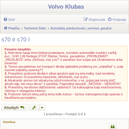
Volvo Klubas
DUK
Registruotis
Prisijungti
Pradžia
Techninė Dalis
Autodalių parduotuvės, servisai, garažai
s70 ir c70 I
Forumo taisyklės
1.
Kiekviena nauja tema būtinai pradedama, nurodant automobilio modelį ir variklį,
pvz.: [V40 1,8i] Nedega STOP žibintai. Temos, pavadintos „PROBLEMA!!!“,
„PAGALBOS“ arba „Nežinau, kas yra?“ ir panašios bus tuojau pat užrakinamos arba
trinamos!
2.
Temos pavadinimas turi trumpai ir tiksliai apibūdinti problemą (ne „stabdžiai“ o „kaip
nuorinti stabdžių sistemą?“)
3.
Pranešime prašome tiksliai ir pilnai aprašyti apie ką eina kalba, kad nereikėtų
sekančiuose 10 pranešimų klausinėti, aiškinantis, kas įvyko...
4.
Atsakantis asmuo turi atsakymą rašyti konkrečiai, o ne „lygtai taip turėtų būti“,
atrodo taip, bet nesu tikras“ ir panašiai. Pagrindinė taisyklė: „NEŽINAI – NERAŠYK!“
5.
Pranešimų nerašome didžiosiomis raidėmis!!! Tai traktuojama kaip triukšmavimas,
rėkimas ir nepagarba kitiems!
6.
Prašome nekurti tokių pačių temų kelis kartus – tai bus traktuojama kaip spamas ir
baudžiama perspėjimu.
Atsakyti
1 pranešimas • Puslapis
1
iš
1
Kamilius