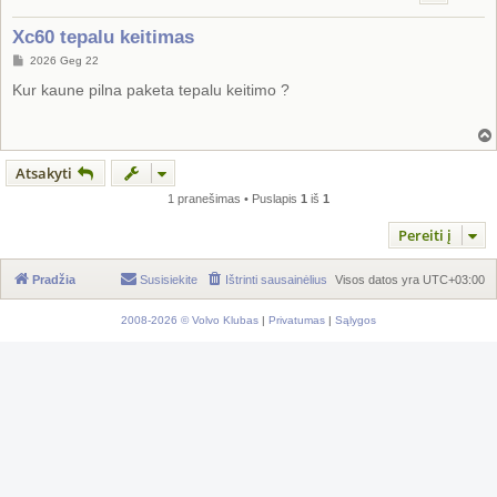
Xc60 tepalu keitimas
S
2026 Geg 22
t
a
Kur kaune pilna paketa tepalu keitimo ?
n
d
a
r
t
i
Atsakyti
n
ė
1 pranešimas • Puslapis
1
iš
1
Pereiti į
Pradžia
Susisiekite
Ištrinti sausainėlius
Visos datos yra
UTC+03:00
2008-2026 © Volvo Klubas
|
Privatumas
|
Sąlygos