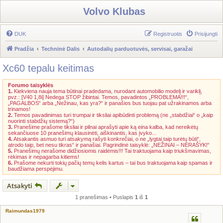
Volvo Klubas
DUK
Registruotis
Prisijungti
Pradžia
Techninė Dalis
Autodalių parduotuvės, servisai, garažai
Xc60 tepalu keitimas
Forumo taisyklės
1.
Kiekviena nauja tema būtinai pradedama, nurodant automobilio modelį ir variklį,
pvz.: [V40 1,8i] Nedega STOP žibintai. Temos, pavadintos „PROBLEMA!!!“,
„PAGALBOS“ arba „Nežinau, kas yra?“ ir panašios bus tuojau pat užrakinamos arba
trinamos!
2.
Temos pavadinimas turi trumpai ir tiksliai apibūdinti problemą (ne „stabdžiai“ o „kaip
nuorinti stabdžių sistemą?“)
3.
Pranešime prašome tiksliai ir pilnai aprašyti apie ką eina kalba, kad nereikėtų
sekančiuose 10 pranešimų klausinėti, aiškinantis, kas įvyko...
4.
Atsakantis asmuo turi atsakymą rašyti konkrečiai, o ne „lygtai taip turėtų būti“,
atrodo taip, bet nesu tikras“ ir panašiai. Pagrindinė taisyklė: „NEŽINAI – NERAŠYK!“
5.
Pranešimų nerašome didžiosiomis raidėmis!!! Tai traktuojama kaip triukšmavimas,
rėkimas ir nepagarba kitiems!
6.
Prašome nekurti tokių pačių temų kelis kartus – tai bus traktuojama kaip spamas ir
baudžiama perspėjimu.
Atsakyti
1 pranešimas • Puslapis
1
iš
1
Raimundas1979