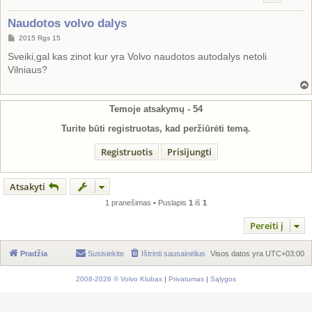
Naudotos volvo dalys
S
2015 Rgs 15
t
a
Sveiki,gal kas zinot kur yra Volvo naudotos autodalys netoli
n
Vilniaus?
d
a
r
t
i
Temoje atsakymų -
54
n
ė
Turite būti registruotas, kad peržiūrėti temą.
Registruotis
Prisijungti
Atsakyti
1 pranešimas • Puslapis
1
iš
1
Pereiti į
Pradžia
Susisiekite
Ištrinti sausainėlius
Visos datos yra
UTC+03:00
2008-2026 © Volvo Klubas
|
Privatumas
|
Sąlygos