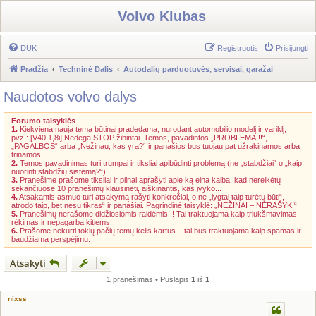
Volvo Klubas
DUK
Registruotis
Prisijungti
Pradžia
Techninė Dalis
Autodalių parduotuvės, servisai, garažai
Naudotos volvo dalys
Forumo taisyklės
1.
Kiekviena nauja tema būtinai pradedama, nurodant automobilio modelį ir variklį,
pvz.: [V40 1,8i] Nedega STOP žibintai. Temos, pavadintos „PROBLEMA!!!“,
„PAGALBOS“ arba „Nežinau, kas yra?“ ir panašios bus tuojau pat užrakinamos arba
trinamos!
2.
Temos pavadinimas turi trumpai ir tiksliai apibūdinti problemą (ne „stabdžiai“ o „kaip
nuorinti stabdžių sistemą?“)
3.
Pranešime prašome tiksliai ir pilnai aprašyti apie ką eina kalba, kad nereikėtų
sekančiuose 10 pranešimų klausinėti, aiškinantis, kas įvyko...
4.
Atsakantis asmuo turi atsakymą rašyti konkrečiai, o ne „lygtai taip turėtų būti“,
atrodo taip, bet nesu tikras“ ir panašiai. Pagrindinė taisyklė: „NEŽINAI – NERAŠYK!“
5.
Pranešimų nerašome didžiosiomis raidėmis!!! Tai traktuojama kaip triukšmavimas,
rėkimas ir nepagarba kitiems!
6.
Prašome nekurti tokių pačių temų kelis kartus – tai bus traktuojama kaip spamas ir
baudžiama perspėjimu.
Atsakyti
1 pranešimas • Puslapis
1
iš
1
nixss