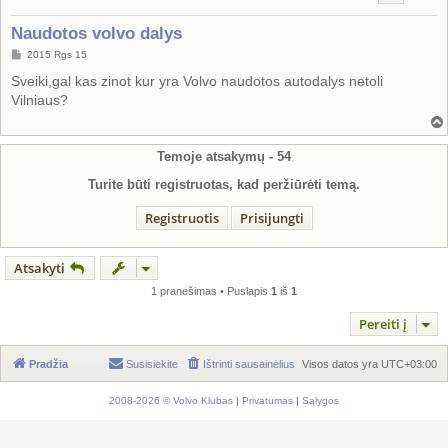
Naudotos volvo dalys
S
2015 Rgs 15
t
a
Sveiki,gal kas zinot kur yra Volvo naudotos autodalys netoli
n
Vilniaus?
d
a
r
t
i
Temoje atsakymų -
54
n
ė
Turite būti registruotas, kad peržiūrėti temą.
Registruotis
Prisijungti
Atsakyti
1 pranešimas • Puslapis
1
iš
1
Pereiti į
Pradžia
Susisiekite
Ištrinti sausainėlius
Visos datos yra
UTC+03:00
2008-2026 © Volvo Klubas
|
Privatumas
|
Sąlygos