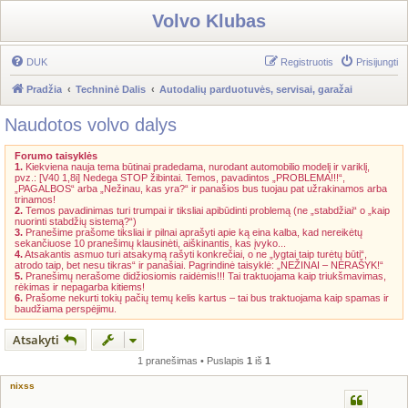
Volvo Klubas
DUK
Registruotis
Prisijungti
Pradžia
Techninė Dalis
Autodalių parduotuvės, servisai, garažai
Naudotos volvo dalys
Forumo taisyklės
1.
Kiekviena nauja tema būtinai pradedama, nurodant automobilio modelį ir variklį,
pvz.: [V40 1,8i] Nedega STOP žibintai. Temos, pavadintos „PROBLEMA!!!“,
„PAGALBOS“ arba „Nežinau, kas yra?“ ir panašios bus tuojau pat užrakinamos arba
trinamos!
2.
Temos pavadinimas turi trumpai ir tiksliai apibūdinti problemą (ne „stabdžiai“ o „kaip
nuorinti stabdžių sistemą?“)
3.
Pranešime prašome tiksliai ir pilnai aprašyti apie ką eina kalba, kad nereikėtų
sekančiuose 10 pranešimų klausinėti, aiškinantis, kas įvyko...
4.
Atsakantis asmuo turi atsakymą rašyti konkrečiai, o ne „lygtai taip turėtų būti“,
atrodo taip, bet nesu tikras“ ir panašiai. Pagrindinė taisyklė: „NEŽINAI – NERAŠYK!“
5.
Pranešimų nerašome didžiosiomis raidėmis!!! Tai traktuojama kaip triukšmavimas,
rėkimas ir nepagarba kitiems!
6.
Prašome nekurti tokių pačių temų kelis kartus – tai bus traktuojama kaip spamas ir
baudžiama perspėjimu.
Atsakyti
1 pranešimas • Puslapis
1
iš
1
nixss