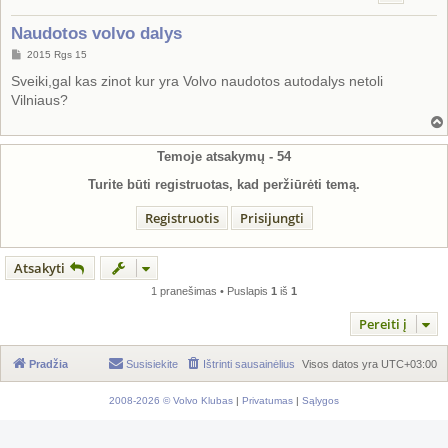
Naudotos volvo dalys
S
2015 Rgs 15
t
a
Sveiki,gal kas zinot kur yra Volvo naudotos autodalys netoli
n
Vilniaus?
d
a
r
t
i
Temoje atsakymų -
54
n
ė
Turite būti registruotas, kad peržiūrėti temą.
Registruotis
Prisijungti
Atsakyti
1 pranešimas • Puslapis
1
iš
1
Pereiti į
Pradžia
Susisiekite
Ištrinti sausainėlius
Visos datos yra
UTC+03:00
2008-2026 © Volvo Klubas
|
Privatumas
|
Sąlygos