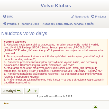
Volvo Klubas
DUK
Registruotis
Prisijungti
Pradžia
Techninė Dalis
Autodalių parduotuvės, servisai, garažai
Naudotos volvo dalys
Forumo taisyklės
1.
Kiekviena nauja tema būtinai pradedama, nurodant automobilio modelį ir variklį,
pvz.: [V40 1,8i] Nedega STOP žibintai. Temos, pavadintos „PROBLEMA!!!“,
„PAGALBOS“ arba „Nežinau, kas yra?“ ir panašios bus tuojau pat užrakinamos arba
trinamos!
2.
Temos pavadinimas turi trumpai ir tiksliai apibūdinti problemą (ne „stabdžiai“ o „kaip
nuorinti stabdžių sistemą?“)
3.
Pranešime prašome tiksliai ir pilnai aprašyti apie ką eina kalba, kad nereikėtų
sekančiuose 10 pranešimų klausinėti, aiškinantis, kas įvyko...
4.
Atsakantis asmuo turi atsakymą rašyti konkrečiai, o ne „lygtai taip turėtų būti“,
atrodo taip, bet nesu tikras“ ir panašiai. Pagrindinė taisyklė: „NEŽINAI – NERAŠYK!“
5.
Pranešimų nerašome didžiosiomis raidėmis!!! Tai traktuojama kaip triukšmavimas,
rėkimas ir nepagarba kitiems!
6.
Prašome nekurti tokių pačių temų kelis kartus – tai bus traktuojama kaip spamas ir
baudžiama perspėjimu.
Atsakyti
1 pranešimas • Puslapis
1
iš
1
nixss