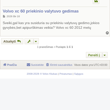
Volvo xc 60 priekinio valytuvo gedimas
S
2026 Bir 16
t
a
Sveiki,gal kas yra susiduria su priekiniu valytuvų gedimo,jokios
n
gyvybės,bet apipurškimas veikia? Volvo xc 60 2012 metų
d
a
r
t
i
Atsakyti
n
ė
1 pranešimas • Puslapis
1
iš
1
Pereiti į
Pradžia
Susisiekite
Ištrinti sausainėlius
Visos datos yra
UTC+03:00
2008-2026 © Volvo Klubas
|
Privatumas
|
Sąlygos