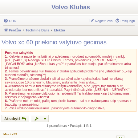
Volvo Klubas
DUK
Registruotis
Prisijungti
Pradžia
Techninė Dalis
Elektra
Volvo xc 60 priekinio valytuvo gedimas
Forumo taisyklės
1.
Kiekviena nauja tema būtinai pradedama, nurodant automobilio modelį ir variklį,
pvz.: [V40 1,8i] Nedega STOP žibintai. Temos, pavadintos „PROBLEMA!!!“,
„PAGALBOS“ arba „Nežinau, kas yra?“ ir panašios bus tuojau pat užrakinamos arba
trinamos!
2.
Temos pavadinimas turi trumpai ir tiksliai apibūdinti problemą (ne „stabdžiai“ o „kaip
nuorinti stabdžių sistemą?“)
3.
Pranešime prašome tiksliai ir pilnai aprašyti apie ką eina kalba, kad nereikėtų
sekančiuose 10 pranešimų klausinėti, aiškinantis, kas įvyko...
4.
Atsakantis asmuo turi atsakymą rašyti konkrečiai, o ne „lygtai taip turėtų būti“,
atrodo taip, bet nesu tikras“ ir panašiai. Pagrindinė taisyklė: „NEŽINAI – NERAŠYK!“
5.
Pranešimų nerašome didžiosiomis raidėmis!!! Tai traktuojama kaip triukšmavimas,
rėkimas ir nepagarba kitiems!
6.
Prašome nekurti tokių pačių temų kelis kartus – tai bus traktuojama kaip spamas ir
baudžiama perspėjimu.
7.
Prieš užduodami klausimus, pasidarykite automobilo diagnostiką.
Atsakyti
1 pranešimas • Puslapis
1
iš
1
Mindre33