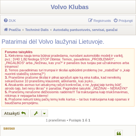
Volvo Klubas
DUK
Registruotis
Prisijungti
Pradžia
Techninė Dalis
Autodalių parduotuvės, servisai, garažai
Patarimai dėl Volvo laužynai Lietuvoje.
Forumo taisyklės
1.
Kiekviena nauja tema būtinai pradedama, nurodant automobilio modelį ir variklį,
pvz.: [V40 1,8i] Nedega STOP žibintai. Temos, pavadintos „PROBLEMA!!!“,
„PAGALBOS“ arba „Nežinau, kas yra?“ ir panašios bus tuojau pat užrakinamos arba
trinamos!
2.
Temos pavadinimas turi trumpai ir tiksliai apibūdinti problemą (ne „stabdžiai“ o „kaip
nuorinti stabdžių sistemą?“)
3.
Pranešime prašome tiksliai ir pilnai aprašyti apie ką eina kalba, kad nereikėtų
sekančiuose 10 pranešimų klausinėti, aiškinantis, kas įvyko...
4.
Atsakantis asmuo turi atsakymą rašyti konkrečiai, o ne „lygtai taip turėtų būti“,
atrodo taip, bet nesu tikras“ ir panašiai. Pagrindinė taisyklė: „NEŽINAI – NERAŠYK!“
5.
Pranešimų nerašome didžiosiomis raidėmis!!! Tai traktuojama kaip triukšmavimas,
rėkimas ir nepagarba kitiems!
6.
Prašome nekurti tokių pačių temų kelis kartus – tai bus traktuojama kaip spamas ir
baudžiama perspėjimu.
Atsakyti
1 pranešimas • Puslapis
1
iš
1
S80S60