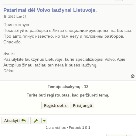
Patarimai dėl Volvo laužynai Lietuvoje.
S
2012 Lap 27
t
a
Приветствую.
n
Посоветуйте разборки в Литве специализирующеяся на Вольво.
d
a
Про авто.плиус известно, но там нету и половины разборов.
r
Спасибо.
t
i
n
Sveiki
ė
Pasiūlykite laukžynus Lietuvoje, kurie specializuojasi Volvo. Apie
Autoplius žinau, tačiau ten nėra ir pusės laužynų.
Dėkui
Temoje atsakymų -
12
Turite būti registruotas, kad peržiūrėti temą.
Registruotis
Prisijungti
Atsakyti
1 pranešimas • Puslapis
1
iš
1