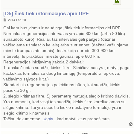
[D5] šiek tiek informacijos apie DPF
S
2014 Lap 28
t
a
Gal kam bus įdomu ir naudinga, šiek tiek informacijos dėl DPF.
n
Normalus regeneracijos intervalas yra apie 800 km (arba 80 litrų
d
a
sunaudoto kuro). Realiai, tas intervalas gali pailgėti (dažnai
r
važiuojama užmiesčio keliais) arba sutrumpėti (dažnai važiuojama
t
i
mieste trumpais atstumais). Instrukcija nurodo 300-900 km
n
intervalą. Iš praktikos, mieste gaunasi apie 600 km.
ė
Regeneracijos inicijavimą įtakoja 2 dalykai:
1. apskaičiuotas suodžių kiekis filtre. Skaičiavimas yra, matyt, pagal
kažkokias formules su daug kintamųjų (temperatūra, apkrova,
važiavimo sąlygos ir t.t.)
Standartinis regeneracijos paleidimas būna, kai suodžių kiekis
pasiekia 30 gr.
2. slėgio kritimas filtre. Šį parametrą matuoja slėgio kritimo daviklis.
Yra nuomonių, kad visgi tas suodžių kiekis filtre koreliuojamas su
slėgio kritimu. Tai yra suodžių kiekio nustatymo formulėje yra ir
slėgio kritimo kintamasis.
Tačiau dokumentac…
login
, kad matyti kitus pranešimus