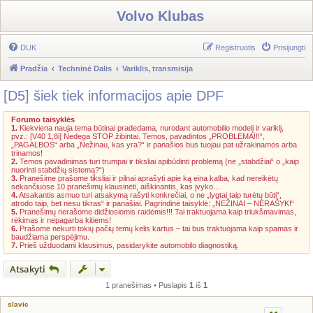
Volvo Klubas
DUK
Registruotis
Prisijungti
Pradžia
Techninė Dalis
Variklis, transmisija
[D5] šiek tiek informacijos apie DPF
Forumo taisyklės
1.
Kiekviena nauja tema būtinai pradedama, nurodant automobilio modelį ir variklį,
pvz.: [V40 1,8i] Nedega STOP žibintai. Temos, pavadintos „PROBLEMA!!!“,
„PAGALBOS“ arba „Nežinau, kas yra?“ ir panašios bus tuojau pat užrakinamos arba
trinamos!
2.
Temos pavadinimas turi trumpai ir tiksliai apibūdinti problemą (ne „stabdžiai“ o „kaip
nuorinti stabdžių sistemą?“)
3.
Pranešime prašome tiksliai ir pilnai aprašyti apie ką eina kalba, kad nereikėtų
sekančiuose 10 pranešimų klausinėti, aiškinantis, kas įvyko...
4.
Atsakantis asmuo turi atsakymą rašyti konkrečiai, o ne „lygtai taip turėtų būti“,
atrodo taip, bet nesu tikras“ ir panašiai. Pagrindinė taisyklė: „NEŽINAI – NERAŠYK!“
5.
Pranešimų nerašome didžiosiomis raidėmis!!! Tai traktuojama kaip triukšmavimas,
rėkimas ir nepagarba kitiems!
6.
Prašome nekurti tokių pačių temų kelis kartus – tai bus traktuojama kaip spamas ir
baudžiama perspėjimu.
7.
Prieš užduodami klausimus, pasidarykite automobilo diagnostiką.
Atsakyti
1 pranešimas • Puslapis
1
iš
1
slavic