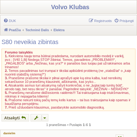
Volvo Klubas
DUK
Registruotis
Prisijungti
Pradžia
Techninė Dalis
Elektra
S80 neveikia zibintas
Forumo taisyklės
1.
Kiekviena nauja tema būtinai pradedama, nurodant automobilio modelį ir variklį,
pvz.: [V40 1,8i] Nedega STOP žibintai. Temos, pavadintos „PROBLEMA!!!“,
„PAGALBOS“ arba „Nežinau, kas yra?“ ir panašios bus tuojau pat užrakinamos arba
trinamos!
2.
Temos pavadinimas turi trumpai ir tiksliai apibūdinti problemą (ne „stabdžiai“ o „kaip
nuorinti stabdžių sistemą?“)
3.
Pranešime prašome tiksliai ir pilnai aprašyti apie ką eina kalba, kad nereikėtų
sekančiuose 10 pranešimų klausinėti, aiškinantis, kas įvyko...
4.
Atsakantis asmuo turi atsakymą rašyti konkrečiai, o ne „lygtai taip turėtų būti“,
atrodo taip, bet nesu tikras“ ir panašiai. Pagrindinė taisyklė: „NEŽINAI – NERAŠYK!“
5.
Pranešimų nerašome didžiosiomis raidėmis!!! Tai traktuojama kaip triukšmavimas,
rėkimas ir nepagarba kitiems!
6.
Prašome nekurti tokių pačių temų kelis kartus – tai bus traktuojama kaip spamas ir
baudžiama perspėjimu.
7.
Prieš užduodami klausimus, pasidarykite automobilo diagnostiką.
Atsakyti
1 pranešimas • Puslapis
1
iš
1
danielm