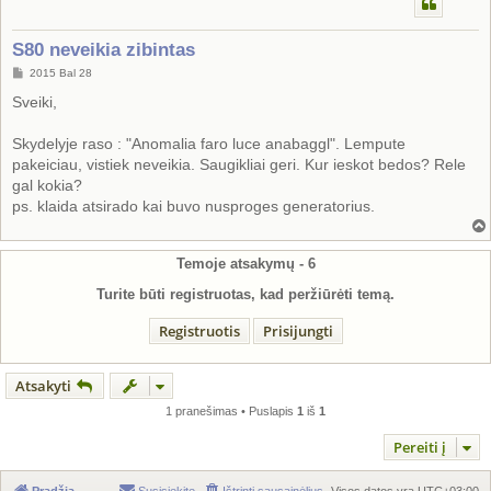
S80 neveikia zibintas
S
2015 Bal 28
t
a
Sveiki,
n
d
a
Skydelyje raso : "Anomalia faro luce anabaggl". Lempute
r
pakeiciau, vistiek neveikia. Saugikliai geri. Kur ieskot bedos? Rele
t
i
gal kokia?
n
ps. klaida atsirado kai buvo nusproges generatorius.
ė
Temoje atsakymų -
6
Turite būti registruotas, kad peržiūrėti temą.
Registruotis
Prisijungti
Atsakyti
1 pranešimas • Puslapis
1
iš
1
Pereiti į