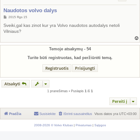
Naudotos volvo dalys
S
2015 Rgs 15
t
a
Sveiki,gal kas zinot kur yra Volvo naudotos autodalys netoli
n
Vilniaus?
d
a
r
t
i
Temoje atsakymų -
54
n
ė
Turite būti registruotas, kad peržiūrėti temą.
Registruotis
Prisijungti
Atsakyti
1 pranešimas • Puslapis
1
iš
1
Pereiti į
Pradžia
Susisiekite
Ištrinti sausainėlius
Visos datos yra
UTC+03:00
2008-2026 © Volvo Klubas
|
Privatumas
|
Sąlygos