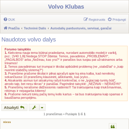
Volvo Klubas
DUK
Registruotis
Prisijungti
Pradžia
Techninė Dalis
Autodalių parduotuvės, servisai, garažai
Naudotos volvo dalys
Forumo taisyklės
1.
Kiekviena nauja tema būtinai pradedama, nurodant automobilio modelį ir variklį,
pvz.: [V40 1,8i] Nedega STOP žibintai. Temos, pavadintos „PROBLEMA!!!“,
„PAGALBOS“ arba „Nežinau, kas yra?“ ir panašios bus tuojau pat užrakinamos arba
trinamos!
2.
Temos pavadinimas turi trumpai ir tiksliai apibūdinti problemą (ne „stabdžiai“ o „kaip
nuorinti stabdžių sistemą?“)
3.
Pranešime prašome tiksliai ir pilnai aprašyti apie ką eina kalba, kad nereikėtų
sekančiuose 10 pranešimų klausinėti, aiškinantis, kas įvyko...
4.
Atsakantis asmuo turi atsakymą rašyti konkrečiai, o ne „lygtai taip turėtų būti“,
atrodo taip, bet nesu tikras“ ir panašiai. Pagrindinė taisyklė: „NEŽINAI – NERAŠYK!“
5.
Pranešimų nerašome didžiosiomis raidėmis!!! Tai traktuojama kaip triukšmavimas,
rėkimas ir nepagarba kitiems!
6.
Prašome nekurti tokių pačių temų kelis kartus – tai bus traktuojama kaip spamas ir
baudžiama perspėjimu.
Atsakyti
1 pranešimas • Puslapis
1
iš
1
nixss