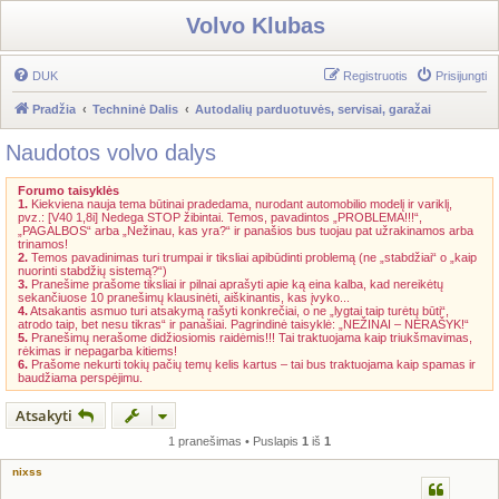
Volvo Klubas
DUK
Registruotis
Prisijungti
Pradžia
Techninė Dalis
Autodalių parduotuvės, servisai, garažai
Naudotos volvo dalys
Forumo taisyklės
1.
Kiekviena nauja tema būtinai pradedama, nurodant automobilio modelį ir variklį,
pvz.: [V40 1,8i] Nedega STOP žibintai. Temos, pavadintos „PROBLEMA!!!“,
„PAGALBOS“ arba „Nežinau, kas yra?“ ir panašios bus tuojau pat užrakinamos arba
trinamos!
2.
Temos pavadinimas turi trumpai ir tiksliai apibūdinti problemą (ne „stabdžiai“ o „kaip
nuorinti stabdžių sistemą?“)
3.
Pranešime prašome tiksliai ir pilnai aprašyti apie ką eina kalba, kad nereikėtų
sekančiuose 10 pranešimų klausinėti, aiškinantis, kas įvyko...
4.
Atsakantis asmuo turi atsakymą rašyti konkrečiai, o ne „lygtai taip turėtų būti“,
atrodo taip, bet nesu tikras“ ir panašiai. Pagrindinė taisyklė: „NEŽINAI – NERAŠYK!“
5.
Pranešimų nerašome didžiosiomis raidėmis!!! Tai traktuojama kaip triukšmavimas,
rėkimas ir nepagarba kitiems!
6.
Prašome nekurti tokių pačių temų kelis kartus – tai bus traktuojama kaip spamas ir
baudžiama perspėjimu.
Atsakyti
1 pranešimas • Puslapis
1
iš
1
nixss