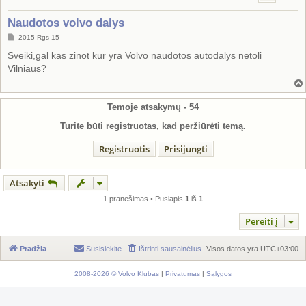
Naudotos volvo dalys
S
2015 Rgs 15
t
a
Sveiki,gal kas zinot kur yra Volvo naudotos autodalys netoli
n
Vilniaus?
d
a
r
t
i
Temoje atsakymų -
54
n
ė
Turite būti registruotas, kad peržiūrėti temą.
Registruotis
Prisijungti
Atsakyti
1 pranešimas • Puslapis
1
iš
1
Pereiti į
Pradžia
Susisiekite
Ištrinti sausainėlius
Visos datos yra
UTC+03:00
2008-2026 © Volvo Klubas
|
Privatumas
|
Sąlygos