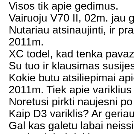
Visos tik apie gedimus.
Vairuoju V70 II, 02m. jau g
Nutariau atsinaujinti, ir p
2011m.
XC todel, kad tenka pavazi
Su tuo ir klausimas susijes
Kokie butu atsiliepimai ap
2011m. Tiek apie variklius (
Noretusi pirkti naujesni p
Kaip D3 variklis? Ar geria
Gal kas galetu labai neissi