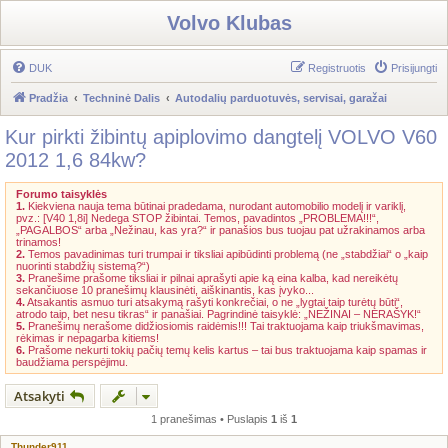
Volvo Klubas
DUK
Registruotis
Prisijungti
Pradžia
Techninė Dalis
Autodalių parduotuvės, servisai, garažai
Kur pirkti žibintų apiplovimo dangtelį VOLVO V60
2012 1,6 84kw?
Forumo taisyklės
1.
Kiekviena nauja tema būtinai pradedama, nurodant automobilio modelį ir variklį,
pvz.: [V40 1,8i] Nedega STOP žibintai. Temos, pavadintos „PROBLEMA!!!“,
„PAGALBOS“ arba „Nežinau, kas yra?“ ir panašios bus tuojau pat užrakinamos arba
trinamos!
2.
Temos pavadinimas turi trumpai ir tiksliai apibūdinti problemą (ne „stabdžiai“ o „kaip
nuorinti stabdžių sistemą?“)
3.
Pranešime prašome tiksliai ir pilnai aprašyti apie ką eina kalba, kad nereikėtų
sekančiuose 10 pranešimų klausinėti, aiškinantis, kas įvyko...
4.
Atsakantis asmuo turi atsakymą rašyti konkrečiai, o ne „lygtai taip turėtų būti“,
atrodo taip, bet nesu tikras“ ir panašiai. Pagrindinė taisyklė: „NEŽINAI – NERAŠYK!“
5.
Pranešimų nerašome didžiosiomis raidėmis!!! Tai traktuojama kaip triukšmavimas,
rėkimas ir nepagarba kitiems!
6.
Prašome nekurti tokių pačių temų kelis kartus – tai bus traktuojama kaip spamas ir
baudžiama perspėjimu.
Atsakyti
1 pranešimas • Puslapis
1
iš
1
Thunder911