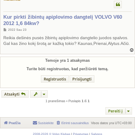
Kur pirkti žibintų apiplovimo dangtelį VOLVO V60
2012 1,6 84kw?
S
2022 Sau 23
t
a
Reikia dešinės pusės žibintų apiplovimo dangtelio juodos spalvos.
n
Gal kas žino kokį šrotą ar kažką tokio? Kaunas,Prienai,Alytus.Ačiū.
d
a
r
t
i
Temoje yra
1
atsakymas
n
ė
Turite būti registruotas, kad peržiūrėti temą.
Registruotis
Prisijungti
Atsakyti
1 pranešimas • Puslapis
1
iš
1
Pereiti į
Pradžia
Susisiekite
Ištrinti sausainėlius
Visos datos yra
UTC+03:00
2008-2026 © Volvo Klubas
|
Privatumas
|
Sąlygos