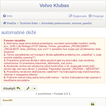
Volvo Klubas
DUK
Registruotis
Prisijungti
Pradžia
Techninė Dalis
Autodalių parduotuvės, servisai, garažai
automatinė dėžė
Forumo taisyklės
1.
Kiekviena nauja tema būtinai pradedama, nurodant automobilio modelį ir variklį,
pvz.: [V40 1,8i] Nedega STOP žibintai. Temos, pavadintos „PROBLEMA!!!“,
„PAGALBOS“ arba „Nežinau, kas yra?“ ir panašios bus tuojau pat užrakinamos arba
trinamos!
2.
Temos pavadinimas turi trumpai ir tiksliai apibūdinti problemą (ne „stabdžiai“ o „kaip
nuorinti stabdžių sistemą?“)
3.
Pranešime prašome tiksliai ir pilnai aprašyti apie ką eina kalba, kad nereikėtų
sekančiuose 10 pranešimų klausinėti, aiškinantis, kas įvyko...
4.
Atsakantis asmuo turi atsakymą rašyti konkrečiai, o ne „lygtai taip turėtų būti“,
atrodo taip, bet nesu tikras“ ir panašiai. Pagrindinė taisyklė: „NEŽINAI – NERAŠYK!“
5.
Pranešimų nerašome didžiosiomis raidėmis!!! Tai traktuojama kaip triukšmavimas,
rėkimas ir nepagarba kitiems!
6.
Prašome nekurti tokių pačių temų kelis kartus – tai bus traktuojama kaip spamas ir
baudžiama perspėjimu.
Atsakyti
1 pranešimas • Puslapis
1
iš
1
Saras80