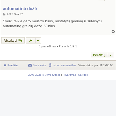
automatinė dėžė
S
2022 Sau 27
t
a
Sveiki reikia gero meistro kuris, nustatytų gedimą ir sutaisytų
n
automatinę greičių dėžę. Vilnius
d
a
r
t
i
Atsakyti
n
ė
1 pranešimas • Puslapis
1
iš
1
Pereiti į
Pradžia
Susisiekite
Ištrinti sausainėlius
Visos datos yra
UTC+03:00
2008-2026 © Volvo Klubas
|
Privatumas
|
Sąlygos