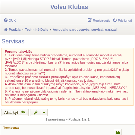
Volvo Klubas
DUK
Registruotis
Prisijungti
Pradžia
Techninė Dalis
Autodalių parduotuvės, servisai, garažai
Servisas
Forumo taisyklės
1.
Kiekviena nauja tema būtinai pradedama, nurodant automobilio modelį ir variklį,
pvz.: [V40 1,8i] Nedega STOP žibintai. Temos, pavadintos „PROBLEMA!!!“,
„PAGALBOS“ arba „Nežinau, kas yra?“ ir panašios bus tuojau pat užrakinamos arba
trinamos!
2.
Temos pavadinimas turi trumpai ir tiksliai apibūdinti problemą (ne „stabdžiai“ o „kaip
nuorinti stabdžių sistemą?“)
3.
Pranešime prašome tiksliai ir pilnai aprašyti apie ką eina kalba, kad nereikėtų
sekančiuose 10 pranešimų klausinėti, aiškinantis, kas įvyko...
4.
Atsakantis asmuo turi atsakymą rašyti konkrečiai, o ne „lygtai taip turėtų būti“,
atrodo taip, bet nesu tikras“ ir panašiai. Pagrindinė taisyklė: „NEŽINAI – NERAŠYK!“
5.
Pranešimų nerašome didžiosiomis raidėmis!!! Tai traktuojama kaip triukšmavimas,
rėkimas ir nepagarba kitiems!
6.
Prašome nekurti tokių pačių temų kelis kartus – tai bus traktuojama kaip spamas ir
baudžiama perspėjimu.
Atsakyti
1 pranešimas • Puslapis
1
iš
1
Trombonas