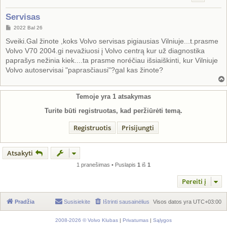
Servisas
S
2022 Bal 26
t
a
Sveiki.Gal žinote ,koks Volvo servisas pigiausias Vilniuje...t.prasme
n
Volvo V70 2004.gi nevažiuosi į Volvo centrą kur už diagnostika
d
a
paprašys nežinia kiek....ta prasme noréčiau išsiaiškinti, kur Vilniuje
r
Volvo autoservisai "paprasčiausi"?gal kas žinote?
t
i
n
ė
Temoje yra
1
atsakymas
Turite būti registruotas, kad peržiūrėti temą.
Registruotis
Prisijungti
Atsakyti
1 pranešimas • Puslapis
1
iš
1
Pereiti į
Pradžia
Susisiekite
Ištrinti sausainėlius
Visos datos yra
UTC+03:00
2008-2026 © Volvo Klubas
|
Privatumas
|
Sąlygos