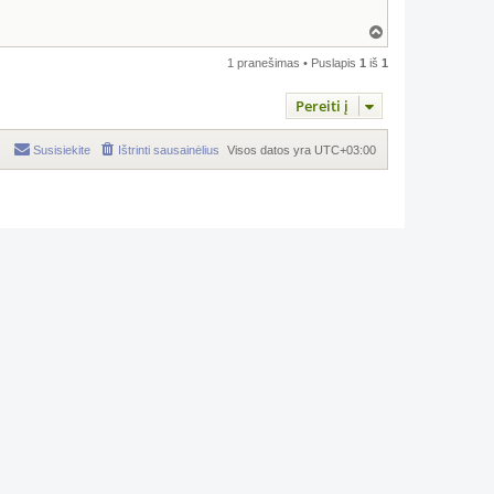
Į
v
i
1 pranešimas • Puslapis
1
iš
1
r
š
Pereiti į
ų
Susisiekite
Ištrinti sausainėlius
Visos datos yra
UTC+03:00