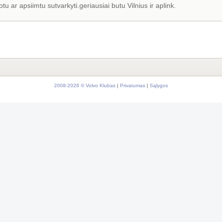
 ar apsiimtu sutvarkyti.geriausiai butu Vilnius ir aplink.
2008-2026 © Volvo Klubas
|
Privatumas
|
Sąlygos