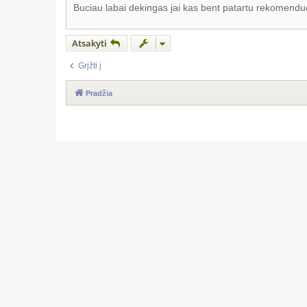
a
Buciau labai dekingas jai kas bent patartu rekomenduotu
r
t
i
n
Atsakyti
ė
Grįžti į
Pradžia