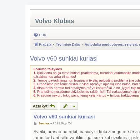
Volvo Klubas
DUK
Pradžia
Techninė Dalis
Autodalių parduotuvės, servisai, 
Volvo v60 sunkiai kuriasi
Forumo taisyklės
1.
Kiekviena nauja tema būtinai pradedama, nurodant automobilio model
užrakinamos arba trinamos!
2.
Temos pavadinimas turi trumpai ir tiksliai apibūdinti problemą (ne „st
3.
Pranešime prašome tiksliai ir pilnai aprašyti apie ką eina kalba, kad
4.
Atsakantis asmuo turi atsakymą rašyti konkrečiai, o ne „lygtai taip tu
5.
Pranešimų nerašome didžiosiomis raidėmis!!! Tai traktuojama kaip t
6.
Prašome nekurti tokių pačių temų kelis kartus – tai bus traktuojam
Atsakyti
Volvo v60 sunkiai kuriasi
S
Jerosa
»
2022 Rgp 24
t
a
Sveiki, prasau patarkit, pasiulykit koki zmogu ar serv
n
tame kad ant silto variklio ilgai suka kol uzsikuria, pri
d