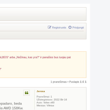
Registruotis
Prisijungti
ALBOS“ arba „Nežinau, kas yra?“ ir panašios bus tuojau pat
!“
1 pranešimas • Puslapis
1
iš
1
Jerosa
Pranešimai:
1
Užsiregistravo:
2022 Bir 16
Auto:
Volvo v60
 nepadaro, beda
Miestas:
Vilnius
yzelis AWD 158Kw.