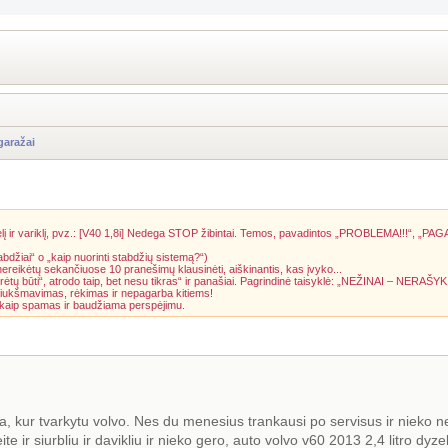
garažai
į ir variklį, pvz.: [V40 1,8i] Nedega STOP žibintai. Temos, pavadintos „PROBLEMA!!!“, „PAG
abdžiai“ o „kaip nuorinti stabdžių sistemą?“)
 nereikėtų sekančiuose 10 pranešimų klausinėti, aiškinantis, kas įvyko...
rėtų būti“, atrodo taip, bet nesu tikras“ ir panašiai. Pagrindinė taisyklė: „NEŽINAI – NERAŠYK
riukšmavimas, rėkimas ir nepagarba kitiems!
a kaip spamas ir baudžiama perspėjimu.
isa, kur tvarkytu volvo. Nes du menesius trankausi po servisus ir nieko
keite ir siurbliu ir davikliu ir nieko gero, auto volvo v60 2013 2,4 litro d