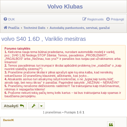
Volvo Klubas
DUK
Registruotis
Prisijungti
Pradžia
Techninė Dalis
Autodalių parduotuvės, servisai, garažai
volvo S40 1.6D , Variklio mesitras
Forumo taisyklės
1.
Kiekviena nauja tema būtinai pradedama, nurodant automobilio modelį ir variklį,
pvz.: [V40 1,8i] Nedega STOP žibintai. Temos, pavadintos „PROBLEMA!!!“,
„PAGALBOS“ arba „Nežinau, kas yra?“ ir panašios bus tuojau pat užrakinamos arba
trinamos!
2.
Temos pavadinimas turi trumpai ir tiksliai apibūdinti problemą (ne „stabdžiai“ o „kaip
nuorinti stabdžių sistemą?“)
3.
Pranešime prašome tiksliai ir pilnai aprašyti apie ką eina kalba, kad nereikėtų
sekančiuose 10 pranešimų klausinėti, aiškinantis, kas įvyko...
4.
Atsakantis asmuo turi atsakymą rašyti konkrečiai, o ne „lygtai taip turėtų būti“,
atrodo taip, bet nesu tikras“ ir panašiai. Pagrindinė taisyklė: „NEŽINAI – NERAŠYK!“
5.
Pranešimų nerašome didžiosiomis raidėmis!!! Tai traktuojama kaip triukšmavimas,
rėkimas ir nepagarba kitiems!
6.
Prašome nekurti tokių pačių temų kelis kartus – tai bus traktuojama kaip spamas ir
baudžiama perspėjimu.
Atsakyti
1 pranešimas • Puslapis
1
iš
1
DanielK