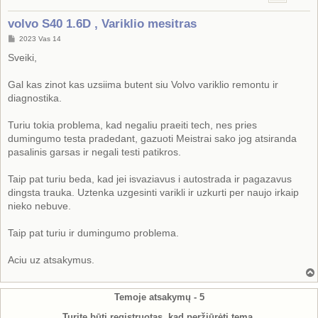
volvo S40 1.6D , Variklio mesitras
S
2023 Vas 14
t
a
Sveiki,
n
d
a
Gal kas zinot kas uzsiima butent siu Volvo variklio remontu ir
r
diagnostika.
t
i
n
Turiu tokia problema, kad negaliu praeiti tech, nes pries
ė
dumingumo testa pradedant, gazuoti Meistrai sako jog atsiranda
pasalinis garsas ir negali testi patikros.
Taip pat turiu beda, kad jei isvaziavus i autostrada ir pagazavus
dingsta trauka. Uztenka uzgesinti varikli ir uzkurti per naujo irkaip
nieko nebuve.
Taip pat turiu ir dumingumo problema.
Aciu uz atsakymus.
Temoje atsakymų -
5
Turite būti registruotas, kad peržiūrėti temą.