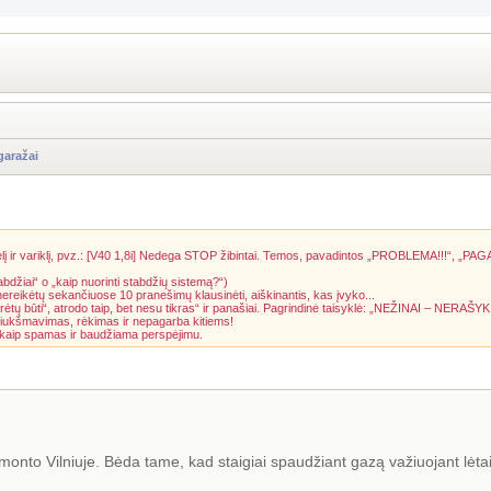
garažai
į ir variklį, pvz.: [V40 1,8i] Nedega STOP žibintai. Temos, pavadintos „PROBLEMA!!!“, „PAG
abdžiai“ o „kaip nuorinti stabdžių sistemą?“)
 nereikėtų sekančiuose 10 pranešimų klausinėti, aiškinantis, kas įvyko...
rėtų būti“, atrodo taip, bet nesu tikras“ ir panašiai. Pagrindinė taisyklė: „NEŽINAI – NERAŠYK
riukšmavimas, rėkimas ir nepagarba kitiems!
a kaip spamas ir baudžiama perspėjimu.
onto Vilniuje. Bėda tame, kad staigiai spaudžiant gazą važiuojant lėtai 