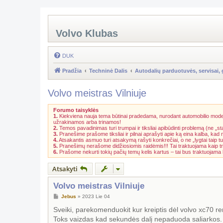
Volvo Klubas
DUK
Pradžia
Techninė Dalis
Autodalių parduotuvės, servisai, 
Volvo meistras Vilniuje
Forumo taisyklės
1.
Kiekviena nauja tema būtinai pradedama, nurodant automobilio model
užrakinamos arba trinamos!
2.
Temos pavadinimas turi trumpai ir tiksliai apibūdinti problemą (ne „st
3.
Pranešime prašome tiksliai ir pilnai aprašyti apie ką eina kalba, kad
4.
Atsakantis asmuo turi atsakymą rašyti konkrečiai, o ne „lygtai taip tu
5.
Pranešimų nerašome didžiosiomis raidėmis!!! Tai traktuojama kaip t
6.
Prašome nekurti tokių pačių temų kelis kartus – tai bus traktuojam
Atsakyti
Volvo meistras Vilniuje
S
Jebus
»
2023 Lie 04
t
a
Sveiki, parekomenduokit kur kreiptis dėl volvo xc70 rem
n
Toks vaizdas kad sekundės dalį nepaduoda saliarkos.
d