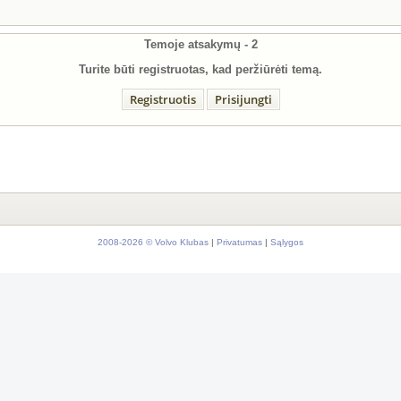
Temoje atsakymų -
2
Turite būti registruotas, kad peržiūrėti temą.
Registruotis
Prisijungti
2008-2026 © Volvo Klubas
|
Privatumas
|
Sąlygos