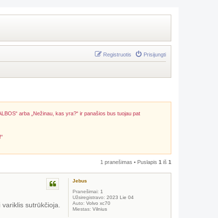
Registruotis
Prisijungti
ALBOS“ arba „Nežinau, kas yra?“ ir panašios bus tuojau pat
!“
1 pranešimas • Puslapis
1
iš
1
Jebus
Pranešimai:
1
Užsiregistravo:
2023 Lie 04
Auto:
Volvo xc70
variklis sutrūkčioja.
Miestas:
Vilnius