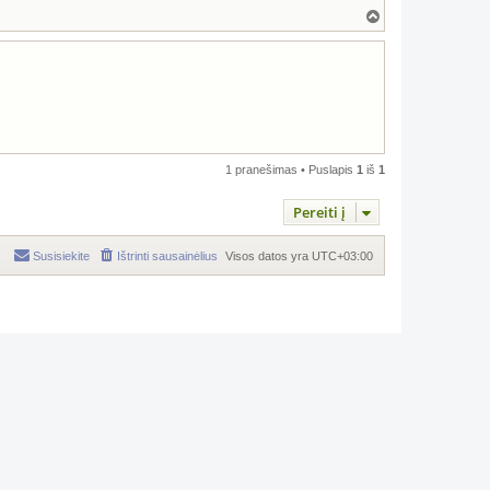
Į
v
i
r
š
ų
1 pranešimas • Puslapis
1
iš
1
Pereiti į
Susisiekite
Ištrinti sausainėlius
Visos datos yra
UTC+03:00