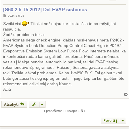
[S60 2.5 T5 2012] Dėl EVAP sistemos
S
2024 Bal 08
t
a
Sveiki visi
Tiksliai nežinojau kur tiksliai šita tema rašyti, tai
n
rašau čia.
d
a
Žodžiu problema tokia:
r
Amerikonas dega check engine, klaidas nuskenavus meta P2402 -
t
i
EVAP System Leak Detection Pump Control Circuit High ir P0497 -
n
ė
Evaporative Emission System Low Purge Flow. Internete nelabai ka
ir konkrečiai radau kame gali būti problema. Prieš pora mėnesiu
vežiau į Melga bendrai automobilio patikrai, tai dėl EVAP tiesiog
rekomendavo išprogramuoti. Rašiau į Sostena gavau atsakymą
tokį "Reikia ieškoti problemos, Kaina 1val/90 Eur". Tai galbūt tikrai
butu geriausia tiesiog išprogramuoti, ir jeigu taip tai kur galėtumėte
rekomenduoti atlikti tokį darbą Kaune.
Ačiū
Atsakyti
1 pranešimas • Puslapis
1
iš
1
Pereiti į