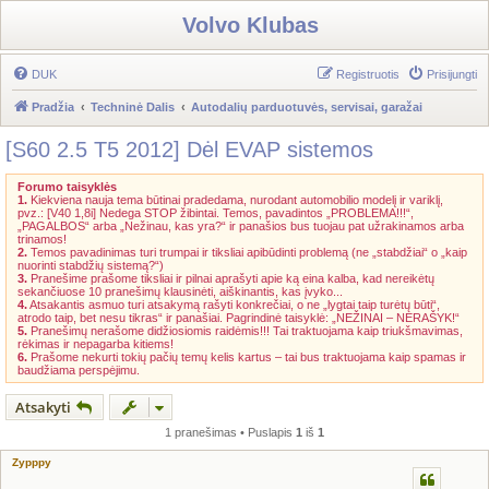
Volvo Klubas
DUK
Registruotis
Prisijungti
Pradžia
Techninė Dalis
Autodalių parduotuvės, servisai, garažai
[S60 2.5 T5 2012] Dėl EVAP sistemos
Forumo taisyklės
1.
Kiekviena nauja tema būtinai pradedama, nurodant automobilio modelį ir variklį,
pvz.: [V40 1,8i] Nedega STOP žibintai. Temos, pavadintos „PROBLEMA!!!“,
„PAGALBOS“ arba „Nežinau, kas yra?“ ir panašios bus tuojau pat užrakinamos arba
trinamos!
2.
Temos pavadinimas turi trumpai ir tiksliai apibūdinti problemą (ne „stabdžiai“ o „kaip
nuorinti stabdžių sistemą?“)
3.
Pranešime prašome tiksliai ir pilnai aprašyti apie ką eina kalba, kad nereikėtų
sekančiuose 10 pranešimų klausinėti, aiškinantis, kas įvyko...
4.
Atsakantis asmuo turi atsakymą rašyti konkrečiai, o ne „lygtai taip turėtų būti“,
atrodo taip, bet nesu tikras“ ir panašiai. Pagrindinė taisyklė: „NEŽINAI – NERAŠYK!“
5.
Pranešimų nerašome didžiosiomis raidėmis!!! Tai traktuojama kaip triukšmavimas,
rėkimas ir nepagarba kitiems!
6.
Prašome nekurti tokių pačių temų kelis kartus – tai bus traktuojama kaip spamas ir
baudžiama perspėjimu.
Atsakyti
1 pranešimas • Puslapis
1
iš
1
Zypppy